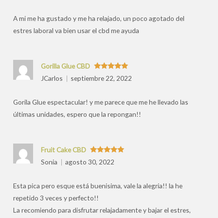
por
A mi me ha gustado y me ha relajado, un poco agotado del
estres laboral va bien usar el cbd me ayuda
Gorilla Glue CBD
Valorado
JCarlos
septiembre 22, 2022
con
5
de 5
Gorila Glue espectacular! y me parece que me he llevado las
últimas unidades, espero que la repongan!!
Fruit Cake CBD
Valorado
Sonia
agosto 30, 2022
con
5
de 5
Esta pica pero esque está buenisima, vale la alegria!! la he
repetido 3 veces y perfecto!!
La recomiendo para disfrutar relajadamente y bajar el estres,