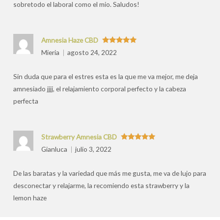
sobretodo el laboral como el mio. Saludos!
Amnesia Haze CBD
Valorado
Mieria
agosto 24, 2022
con
5
de 5
Sin duda que para el estres esta es la que me va mejor, me deja
amnesiado jjjj, el relajamiento corporal perfecto y la cabeza
perfecta
Strawberry Amnesia CBD
Valorado
Gianluca
julio 3, 2022
con
5
de 5
De las baratas y la variedad que más me gusta, me va de lujo para
desconectar y relajarme, la recomiendo esta strawberry y la
lemon haze