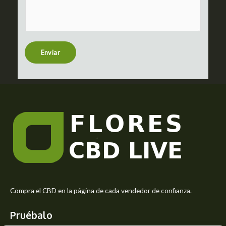
m
c
m
t
e
n
t
Enviar
o
r
M
e
s
s
a
g
e
*
Compra el CBD en la página de cada vendedor de confianza.
Pruébalo