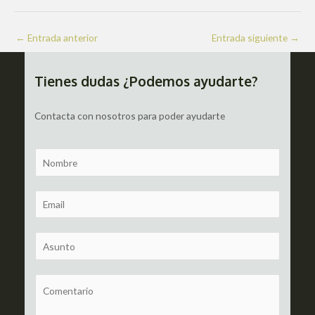
Navegación
←
Entrada anterior
Entrada siguiente
→
de
entradas
Tienes dudas ¿Podemos ayudarte?
Contacta con nosotros para poder ayudarte
N
a
m
E
e
m
a
S
i
u
l
b
C
*
j
o
e