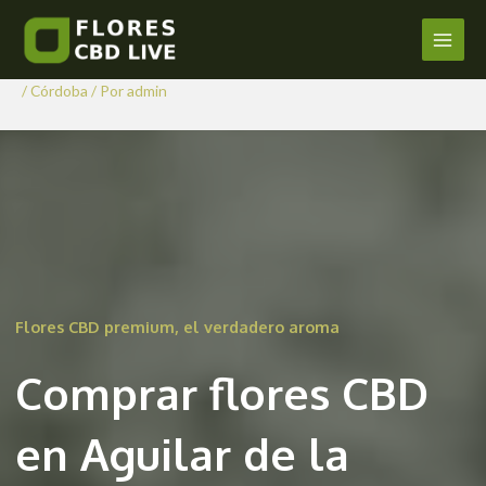
Comprar Flores CBD en Aguilar
Ir
al
de la Frontera
Main
contenido
/
Córdoba
/ Por
admin
Men
Flores CBD premium, el verdadero aroma
Comprar flores CBD
en Aguilar de la