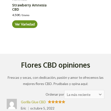
Strawberry Amnesia
CBD
4.50
€
/ Gramo
Ver Variedad
Flores CBD opiniones
Frescas y secas, con dedicación, pasión y amor te ofrecemos las
mejores flores CBD. Pruébalas y opina aquí:
Ordenar
Ordenar por
las
Gorilla Glue CBD
valoraciones
Valorado
Eric
octubre 5, 2022
con
5
de 5