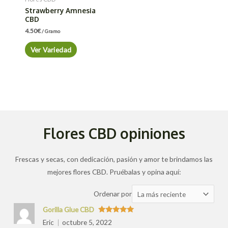
Strawberry Amnesia
CBD
4.50
€
/ Gramo
Ver Variedad
Flores CBD opiniones
Frescas y secas, con dedicación, pasión y amor te brindamos las
mejores flores CBD. Pruébalas y opina aquí:
Ordenar
Ordenar por
las
Gorilla Glue CBD
valoraciones
Valorado
Eric
octubre 5, 2022
con
5
de 5