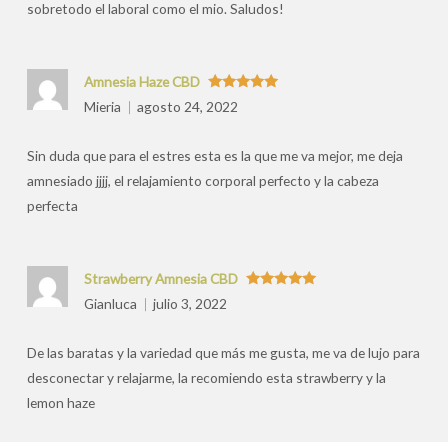
sobretodo el laboral como el mio. Saludos!
Amnesia Haze CBD
Valorado
Mieria
agosto 24, 2022
con
5
de 5
Sin duda que para el estres esta es la que me va mejor, me deja
amnesiado jjjj, el relajamiento corporal perfecto y la cabeza
perfecta
Strawberry Amnesia CBD
Valorado
Gianluca
julio 3, 2022
con
5
de 5
De las baratas y la variedad que más me gusta, me va de lujo para
desconectar y relajarme, la recomiendo esta strawberry y la
lemon haze