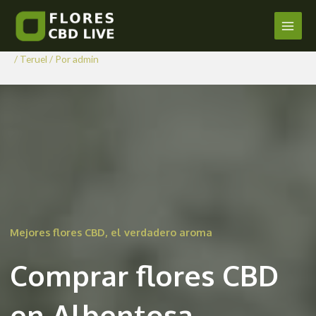
Comprar Flores CBD en
Ir
al
Albentosa
Main
contenido
/
Teruel
/ Por
admin
Men
Mejores flores CBD, el verdadero aroma
Comprar flores CBD
en Albentosa