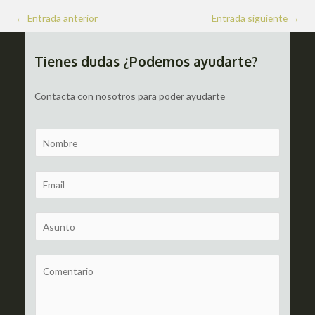
Navegación
←
Entrada anterior
Entrada siguiente
→
de
entradas
Tienes dudas ¿Podemos ayudarte?
Contacta con nosotros para poder ayudarte
N
a
m
E
e
m
a
S
i
u
l
b
C
*
j
o
e
m
c