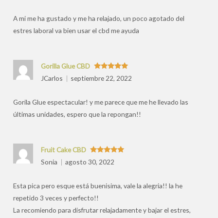
por
A mi me ha gustado y me ha relajado, un poco agotado del
estres laboral va bien usar el cbd me ayuda
Gorilla Glue CBD
Valorado
JCarlos
septiembre 22, 2022
con
5
de 5
Gorila Glue espectacular! y me parece que me he llevado las
últimas unidades, espero que la repongan!!
Fruit Cake CBD
Valorado
Sonia
agosto 30, 2022
con
5
de 5
Esta pica pero esque está buenisima, vale la alegria!! la he
repetido 3 veces y perfecto!!
La recomiendo para disfrutar relajadamente y bajar el estres,