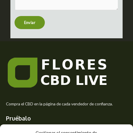
m
t
e
n
t
Enviar
o
r
M
e
s
s
a
g
e
*
Compra el CBD en la página de cada vendedor de confianza.
Pruébalo
Siente el mejor aroma de las flores CBD y usa los beneficios del
Gestionar el consentimiento de