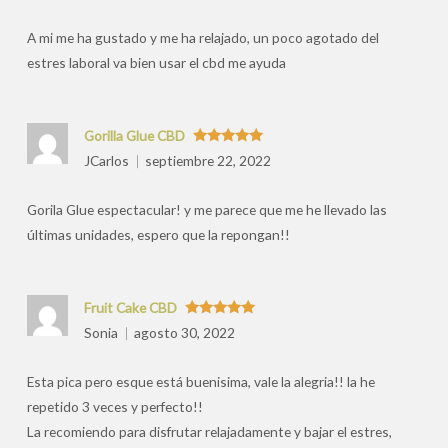
por
A mi me ha gustado y me ha relajado, un poco agotado del
estres laboral va bien usar el cbd me ayuda
Gorilla Glue CBD
Valorado
JCarlos
septiembre 22, 2022
con
5
de 5
Gorila Glue espectacular! y me parece que me he llevado las
últimas unidades, espero que la repongan!!
Fruit Cake CBD
Valorado
Sonia
agosto 30, 2022
con
5
de 5
Esta pica pero esque está buenisima, vale la alegria!! la he
repetido 3 veces y perfecto!!
La recomiendo para disfrutar relajadamente y bajar el estres,