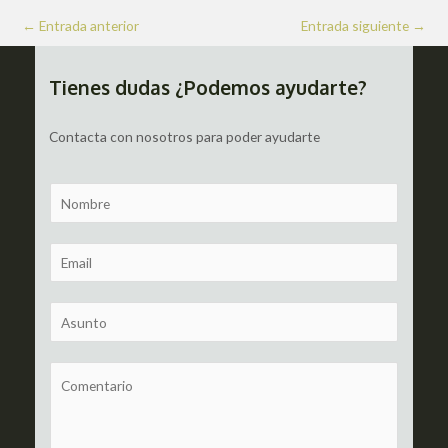
Navegación
←
Entrada anterior
Entrada siguiente
→
de
entradas
Tienes dudas ¿Podemos ayudarte?
Contacta con nosotros para poder ayudarte
N
a
m
E
e
m
a
S
i
u
l
b
C
*
j
o
e
m
c