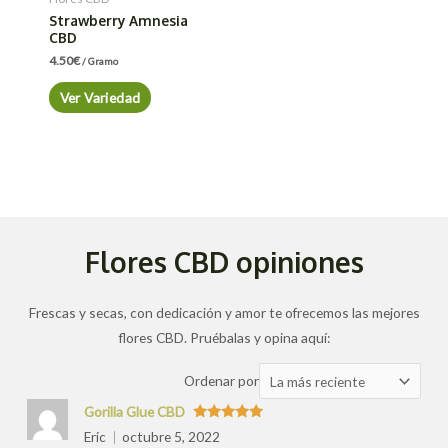
Strawberry Amnesia
CBD
4.50
€
/ Gramo
Ver Variedad
Flores CBD opiniones
Frescas y secas, con dedicación y amor te ofrecemos las mejores
flores CBD. Pruébalas y opina aquí:
Ordenar
Ordenar por
las
Gorilla Glue CBD
valoraciones
Valorado
Eric
octubre 5, 2022
con
5
de 5