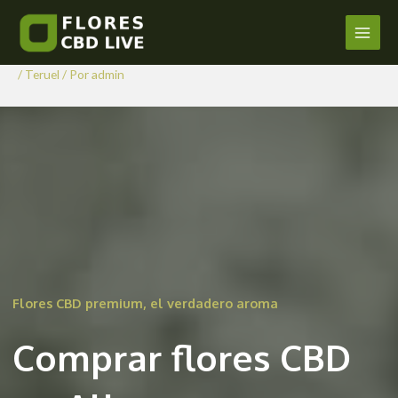
Comprar Flores CBD en
Ir
al
Allueva
Main
contenido
/
Teruel
/ Por
admin
Men
Flores CBD premium, el verdadero aroma
Comprar flores CBD