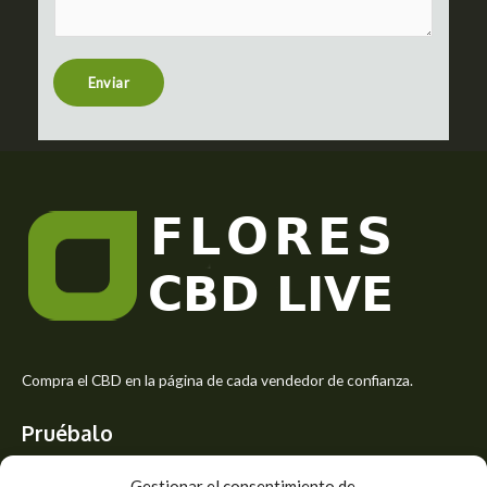
m
t
e
n
t
Enviar
o
r
M
e
s
s
a
g
e
*
Compra el CBD en la página de cada vendedor de confianza.
Pruébalo
Siente el mejor aroma de las flores CBD y usa los beneficios del
Gestionar el consentimiento de