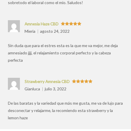
sobretodo el laboral como el mio. Saludos!
Amnesia Haze CBD
Valorado
Mieria
agosto 24, 2022
con
5
de 5
Sin duda que para el estres esta es la que me va mejor, me deja
amnesiado jjjj, el relajamiento corporal perfecto y la cabeza
perfecta
Strawberry Amnesia CBD
Valorado
Gianluca
julio 3, 2022
con
5
de 5
De las baratas y la variedad que más me gusta, me va de lujo para
desconectar y relajarme, la recomiendo esta strawberry y la
lemon haze