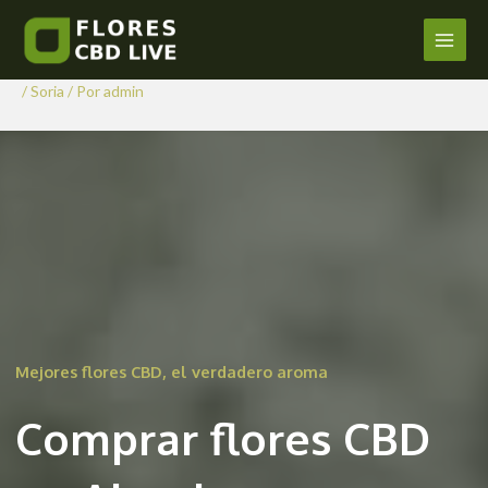
Comprar Flores CBD en
Ir
al
Almaluez
Main
contenido
/
Soria
/ Por
admin
Men
Mejores flores CBD, el verdadero aroma
Comprar flores CBD