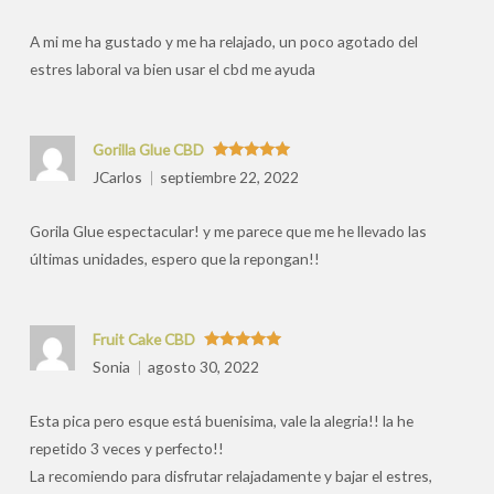
por
A mi me ha gustado y me ha relajado, un poco agotado del
estres laboral va bien usar el cbd me ayuda
Gorilla Glue CBD
Valorado
JCarlos
septiembre 22, 2022
con
5
de 5
Gorila Glue espectacular! y me parece que me he llevado las
últimas unidades, espero que la repongan!!
Fruit Cake CBD
Valorado
Sonia
agosto 30, 2022
con
5
de 5
Esta pica pero esque está buenisima, vale la alegria!! la he
repetido 3 veces y perfecto!!
La recomiendo para disfrutar relajadamente y bajar el estres,