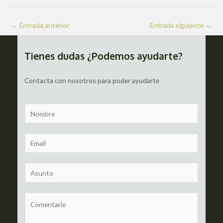
Navegación
←
Entrada anterior
Entrada siguiente
→
de
entradas
Tienes dudas ¿Podemos ayudarte?
Contacta con nosotros para poder ayudarte
N
a
m
E
e
m
a
S
i
u
l
b
C
*
j
o
e