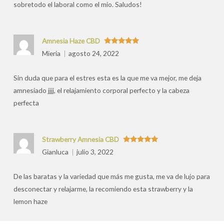
sobretodo el laboral como el mio. Saludos!
Amnesia Haze CBD
Valorado
Mieria
agosto 24, 2022
con
5
de 5
Sin duda que para el estres esta es la que me va mejor, me deja
amnesiado jjjj, el relajamiento corporal perfecto y la cabeza
perfecta
Strawberry Amnesia CBD
Valorado
Gianluca
julio 3, 2022
con
5
de 5
De las baratas y la variedad que más me gusta, me va de lujo para
desconectar y relajarme, la recomiendo esta strawberry y la
lemon haze