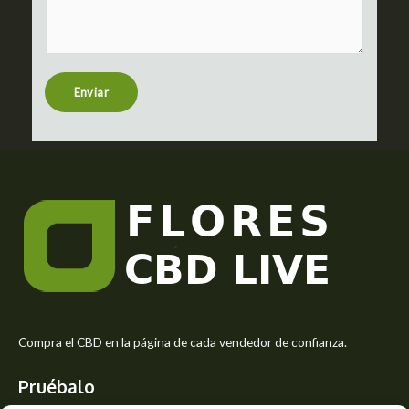
m
c
m
t
e
n
t
Enviar
o
r
M
e
s
s
a
g
e
*
Compra el CBD en la página de cada vendedor de confianza.
Pruébalo