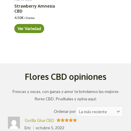
Strawberry Amnesia
CBD
4.50
€
/ Gramo
Ver Variedad
Flores CBD opiniones
Frescas y secas, con ganas y amor te brindamos las mejores
flores CBD. Pruébalas y opina aquí:
Ordenar
Ordenar por
las
Gorilla Glue CBD
valoraciones
Valorado
Eric
octubre 5, 2022
con
5
de 5