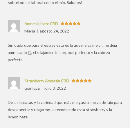
sobretodo el laboral como el mio. Saludos!
Amnesia Haze CBD
Valorado
Mieria
agosto 24, 2022
con
5
de 5
Sin duda que para el estres esta es la que me va mejor, me deja
amnesiado jjjj, el relajamiento corporal perfecto y la cabeza
perfecta
Strawberry Amnesia CBD
Valorado
Gianluca
julio 3, 2022
con
5
de 5
De las baratas y la variedad que más me gusta, me va de lujo para
desconectar y relajarme, la recomiendo esta strawberry y la
lemon haze