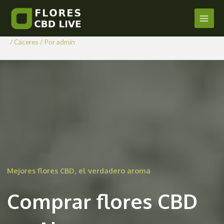
Comprar Flores CBD en
Ir
al
Almaraz
Main
contenido
/
Cáceres
/ Por
admin
Men
Mejores flores CBD, el verdadero aroma
Comprar flores CBD