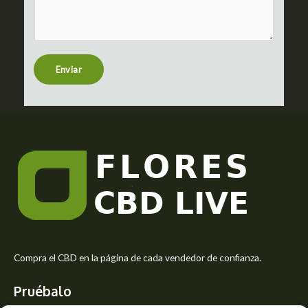
m
c
m
t
e
n
t
Enviar
o
r
M
e
s
s
a
g
e
*
Compra el CBD en la página de cada vendedor de confianza.
Pruébalo