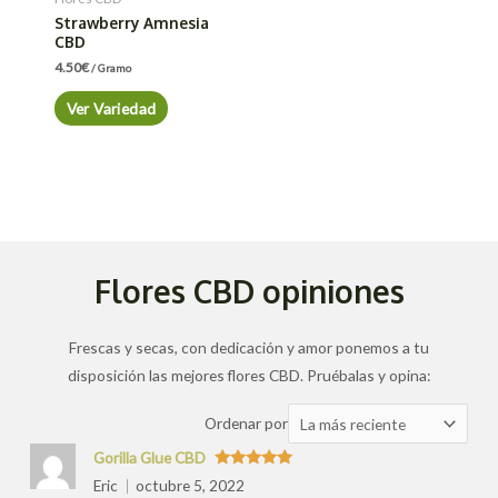
Strawberry Amnesia
CBD
4.50
€
/ Gramo
Ver Variedad
Flores CBD opiniones
Frescas y secas, con dedicación y amor ponemos a tu
disposición las mejores flores CBD. Pruébalas y opina:
Ordenar
Ordenar por
las
Gorilla Glue CBD
valoraciones
Valorado
Eric
octubre 5, 2022
con
5
de 5