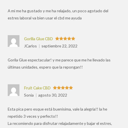
por
A mi me ha gustado y me ha relajado, un poco agotado del
estres laboral va bien usar el cbd me ayuda
Gorilla Glue CBD
Valorado
JCarlos
septiembre 22, 2022
con
5
de 5
Gorila Glue espectacular! y me parece que me he llevado las
últimas unidades, espero que la repongan!!
Fruit Cake CBD
Valorado
Sonia
agosto 30, 2022
con
5
de 5
Esta pica pero esque está buenisima, vale la alegria!! la he
repetido 3 veces y perfecto!!
La recomiendo para disfrutar relajadamente y bajar el estres,