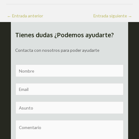
Navegación
←
Entrada anterior
Entrada siguiente
→
de
entradas
Tienes dudas ¿Podemos ayudarte?
Contacta con nosotros para poder ayudarte
N
a
m
E
e
m
a
S
i
u
l
b
C
*
j
o
e