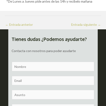
*De Lunes a Jueves pide antes de las 14h y recíbelo mañana
Navegación
←
Entrada anterior
Entrada siguiente
→
de
entradas
Tienes dudas ¿Podemos ayudarte?
Contacta con nosotros para poder ayudarte
N
a
m
E
e
m
a
S
i
u
l
b