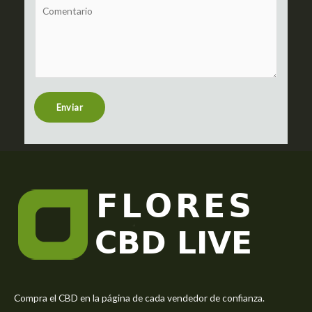
C
*
j
o
e
m
c
m
t
e
n
t
Enviar
o
r
M
e
s
s
a
g
e
*
Compra el CBD en la página de cada vendedor de confianza.