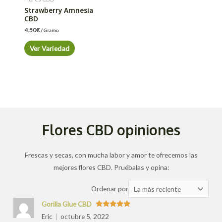
Strawberry Amnesia
CBD
4.50
€
/ Gramo
Ver Variedad
Flores CBD opiniones
Frescas y secas, con mucha labor y amor te ofrecemos las
mejores flores CBD. Pruébalas y opina:
Ordenar
Ordenar por
las
Gorilla Glue CBD
valoraciones
Valorado
Eric
octubre 5, 2022
con
5
de 5