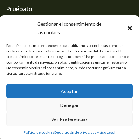
Pruébalo
Siente el mejor aroma de las flores CBD y usa los beneficios del
Gestionar el consentimiento de
CBD
las cookies
Accesos
Para ofrecer las mejores experiencias, utilizamos tecnologías como las
cookies para almacenar y/o acceder a la información del dispositivo. El
consentimiento de estas tecnologías nos permitirá procesar datos como el
Aviso Legal
comportamiento de navegación o las identificaciones únicas en este sitio.
Política de cookies
No consentir o retirar el consentimiento, puede afectar negativamente a
Declaración de privacidad
ciertas características y funciones.
Mapa del sitio
Aceptar
Denegar
Copyright © 2026 Tienda de Flores CBD
1
Ver Preferencias
Flores CBD online con envío a domicilio
Política de cookies
Declaración de privacidad
Aviso Legal