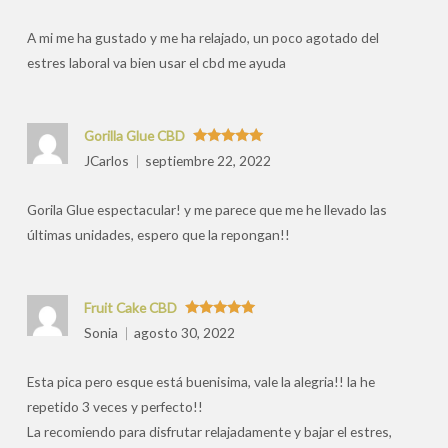
por
A mi me ha gustado y me ha relajado, un poco agotado del
estres laboral va bien usar el cbd me ayuda
Gorilla Glue CBD
Valorado
JCarlos
septiembre 22, 2022
con
5
de 5
Gorila Glue espectacular! y me parece que me he llevado las
últimas unidades, espero que la repongan!!
Fruit Cake CBD
Valorado
Sonia
agosto 30, 2022
con
5
de 5
Esta pica pero esque está buenisima, vale la alegria!! la he
repetido 3 veces y perfecto!!
La recomiendo para disfrutar relajadamente y bajar el estres,