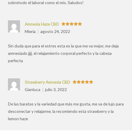
sobretodo el laboral como el mio. Saludos!
Amnesia Haze CBD
Valorado
Mieria
agosto 24, 2022
con
5
de 5
Sin duda que para el estres esta es la que me va mejor, me deja
amnesiado jjjj, el relajamiento corporal perfecto y la cabeza
perfecta
Strawberry Amnesia CBD
Valorado
Gianluca
julio 3, 2022
con
5
de 5
De las baratas y la variedad que más me gusta, me va de lujo para
desconectar y relajarme, la recomiendo esta strawberry y la
lemon haze