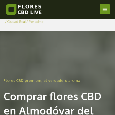
Comprar Flores CBD en
Ir
al
Almodóvar del Campo
Main
contenido
/
Ciudad Real
/ Por
admin
Men
Flores CBD premium, el verdadero aroma
Comprar flores CBD
en Almodóvar del