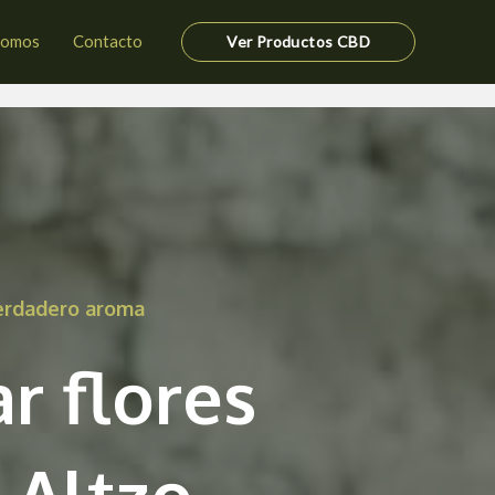
somos
Contacto
Ver Productos CBD
verdadero aroma
r flores
 Altzo