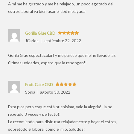
A mi me ha gustado y me ha relajado, un poco agotado del
estres laboral va bien usar el cbd me ayuda
Gorilla Glue CBD
Valorado
JCarlos
septiembre 22, 2022
con
5
de 5
Gorila Glue espectacular! y me parece que me he llevado las
últimas unidades, espero que la repongan!!
Fruit Cake CBD
Valorado
Sonia
agosto 30, 2022
con
5
de 5
Esta pica pero esque está buenisima, vale la alegria!! la he
repetido 3 veces y perfecto!!
La recomiendo para disfrutar relajadamente y bajar el estres,
sobretodo el laboral como el mio. Saludos!