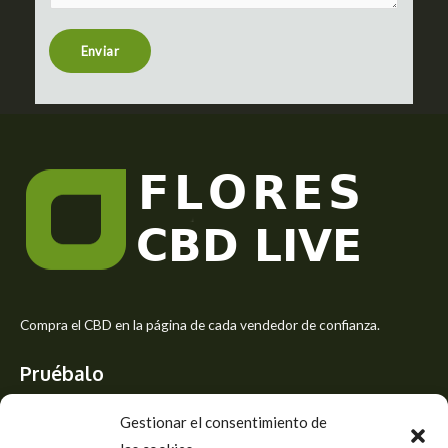
e
n
t
Enviar
o
r
M
e
s
s
a
g
e
*
Compra el CBD en la página de cada vendedor de confianza.
Pruébalo
Siente el mejor aroma de las flores CBD y usa los beneficios del
Gestionar el consentimiento de
CBD