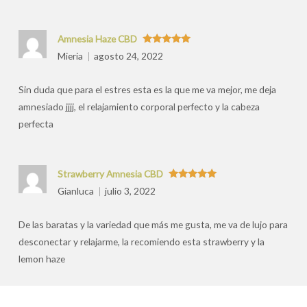
Amnesia Haze CBD
Valorado
Mieria
agosto 24, 2022
con
5
de 5
Sin duda que para el estres esta es la que me va mejor, me deja
amnesiado jjjj, el relajamiento corporal perfecto y la cabeza
perfecta
Strawberry Amnesia CBD
Valorado
Gianluca
julio 3, 2022
con
5
de 5
De las baratas y la variedad que más me gusta, me va de lujo para
desconectar y relajarme, la recomiendo esta strawberry y la
lemon haze