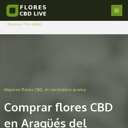
Comprar Flores CBD en
Ir
al
Aragüés del Puerto
Main
contenido
/
Huesca
/ Por
admin
Men
Mejores flores CBD, el verdadero aroma
Comprar flores CBD
en Aragüés del