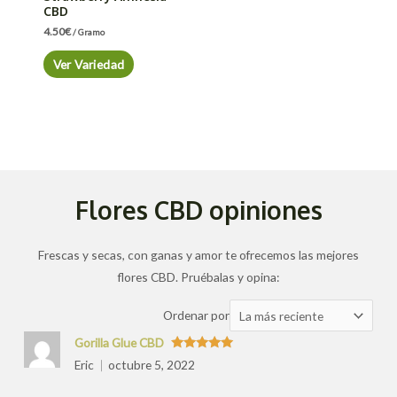
CBD
4.50
€
/ Gramo
Ver Variedad
Flores CBD opiniones
Frescas y secas, con ganas y amor te ofrecemos las mejores
flores CBD. Pruébalas y opina:
Ordenar
Ordenar por
las
Gorilla Glue CBD
valoraciones
Valorado
Eric
octubre 5, 2022
con
5
de 5
por