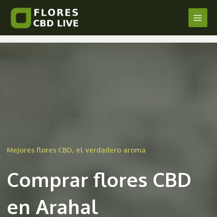
Comprar Flores CBD en Arahal
Ir
al
Main
/
Sevilla
/ Por
admin
contenido
Men
Mejores flores CBD, el verdadero aroma
Comprar flores CBD
en Arahal