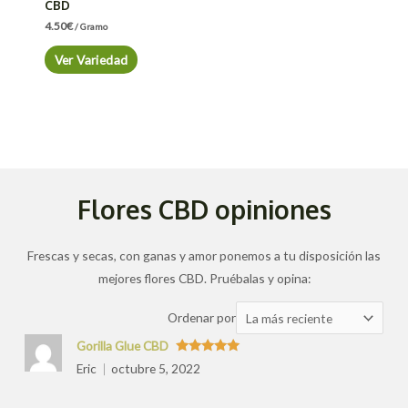
CBD
4.50
€
/ Gramo
Ver Variedad
Flores CBD opiniones
Frescas y secas, con ganas y amor ponemos a tu disposición las
mejores flores CBD. Pruébalas y opina:
Ordenar
Ordenar por
las
Gorilla Glue CBD
valoraciones
Valorado
Eric
octubre 5, 2022
con
5
de 5
por