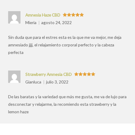
Amnesia Haze CBD
Valorado
Mieria
agosto 24, 2022
con
5
de 5
Sin duda que para el estres esta es la que me va mejor, me deja
amnesiado jjjj, el relajamiento corporal perfecto y la cabeza
perfecta
Strawberry Amnesia CBD
Valorado
Gianluca
julio 3, 2022
con
5
de 5
De las baratas y la variedad que más me gusta, me va de lujo para
desconectar y relajarme, la recomiendo esta strawberry y la
lemon haze