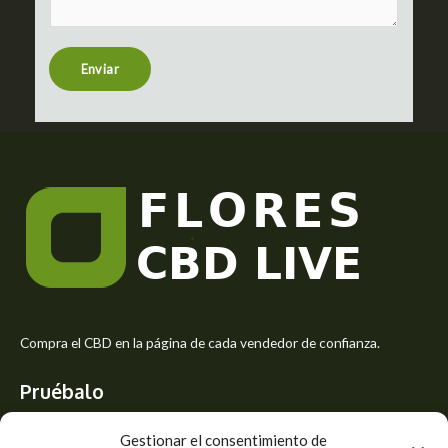
t
e
n
t
Enviar
o
r
M
e
s
s
a
g
e
*
Compra el CBD en la página de cada vendedor de confianza.
Pruébalo
Siente el mejor aroma de las flores CBD y usa los beneficios del
Gestionar el consentimiento de