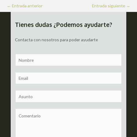
Navegación
←
Entrada anterior
Entrada siguiente
→
de
entradas
Tienes dudas ¿Podemos ayudarte?
Contacta con nosotros para poder ayudarte
N
a
m
E
e
m
a
S
i
u
l
b
C
*
j
o
e
m
c
m