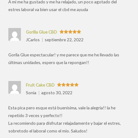
A mi me ha gustado y me ha relajado, un poco agotado del
estres laboral va bien usar el cbd me ayuda
Gorilla Glue CBD
Valorado
JCarlos
septiembre 22, 2022
con
5
de 5
Gorila Glue espectacular! y me parece que me he llevado las
últimas unidades, espero que la repongan!!
Fruit Cake CBD
Valorado
Sonia
agosto 30, 2022
con
5
de 5
Esta pica pero esque está buenisima, vale la alegria!! la he
repetido 3 veces y perfecto!!
La recomiendo para disfrutar relajadamente y bajar el estres,
sobretodo el laboral como el mio. Saludos!