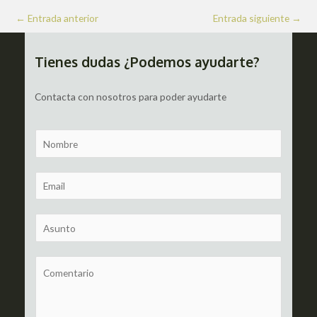
Navegación
←
Entrada anterior
Entrada siguiente
→
de
entradas
Tienes dudas ¿Podemos ayudarte?
Contacta con nosotros para poder ayudarte
N
a
m
E
e
m
a
S
i
u
l
b
C
*
j
o
e
m
c