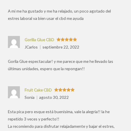
por
A mi me ha gustado y me ha relajado, un poco agotado del
estres laboral va bien usar el cbd me ayuda
Gorilla Glue CBD
Valorado
JCarlos
septiembre 22, 2022
con
5
de 5
Gorila Glue espectacular! y me parece que me he llevado las
últimas unidades, espero que la repongan!!
Fruit Cake CBD
Valorado
Sonia
agosto 30, 2022
con
5
de 5
Esta pica pero esque está buenisima, vale la alegria!! la he
repetido 3 veces y perfecto!!
La recomiendo para disfrutar relajadamente y bajar el estres,