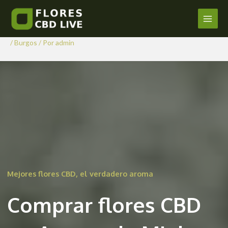
Comprar Flores CBD en Arauzo
Ir
al
de Miel
Main
contenido
/
Burgos
/ Por
admin
Men
Mejores flores CBD, el verdadero aroma
Comprar flores CBD