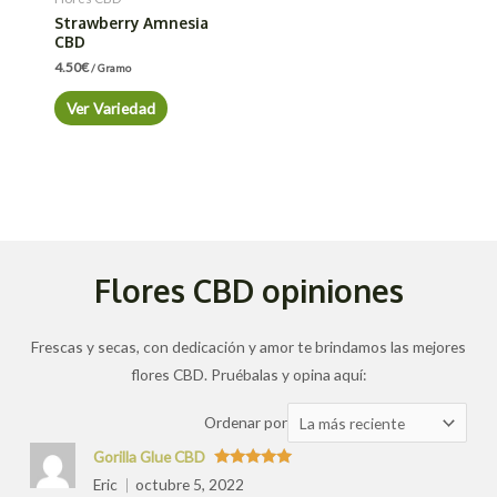
Strawberry Amnesia
CBD
4.50
€
/ Gramo
Ver Variedad
Flores CBD opiniones
Frescas y secas, con dedicación y amor te brindamos las mejores
flores CBD. Pruébalas y opina aquí:
Ordenar
Ordenar por
las
Gorilla Glue CBD
valoraciones
Valorado
Eric
octubre 5, 2022
con
5
de 5