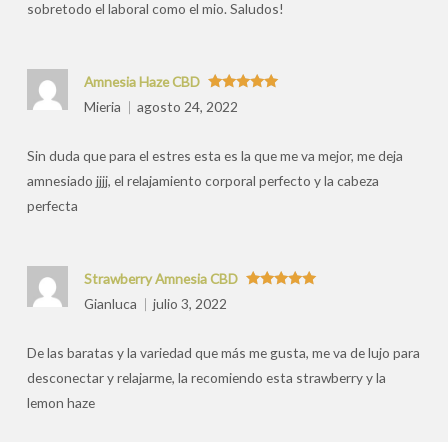
sobretodo el laboral como el mio. Saludos!
Amnesia Haze CBD
Valorado
Mieria
agosto 24, 2022
con
5
de 5
Sin duda que para el estres esta es la que me va mejor, me deja
amnesiado jjjj, el relajamiento corporal perfecto y la cabeza
perfecta
Strawberry Amnesia CBD
Valorado
Gianluca
julio 3, 2022
con
5
de 5
De las baratas y la variedad que más me gusta, me va de lujo para
desconectar y relajarme, la recomiendo esta strawberry y la
lemon haze