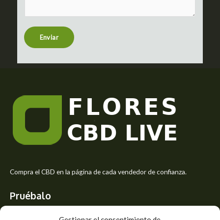
m
t
e
n
t
Enviar
o
r
M
e
s
s
a
g
e
*
Compra el CBD en la página de cada vendedor de confianza.
Pruébalo
Siente el mejor aroma de las flores CBD y usa los beneficios del
Gestionar el consentimiento de