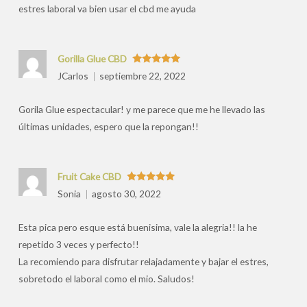
estres laboral va bien usar el cbd me ayuda
Gorilla Glue CBD
Valorado
JCarlos
septiembre 22, 2022
con
5
de 5
Gorila Glue espectacular! y me parece que me he llevado las
últimas unidades, espero que la repongan!!
Fruit Cake CBD
Valorado
Sonia
agosto 30, 2022
con
5
de 5
Esta pica pero esque está buenisima, vale la alegria!! la he
repetido 3 veces y perfecto!!
La recomiendo para disfrutar relajadamente y bajar el estres,
sobretodo el laboral como el mio. Saludos!