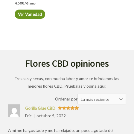
4.50
€
/ Gramo
Ver Variedad
Flores CBD opiniones
Frescas y secas, con mucha labor y amor te brindamos las
mejores flores CBD. Pruébalas y opina aquí:
Ordenar
Ordenar por
las
Gorilla Glue CBD
valoraciones
Valorado
Eric
octubre 5, 2022
con
5
de 5
por
A mi me ha gustado y me ha relajado, un poco agotado del