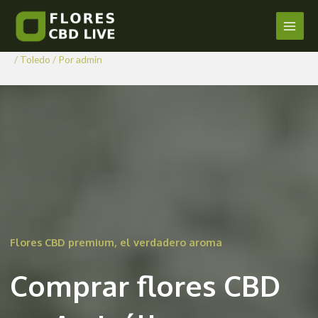
Comprar Flores CBD en
Ir
al
Arcicóllar
Main
contenido
/
Toledo
/ Por
admin
Men
Flores CBD premium, el verdadero aroma
Comprar flores CBD