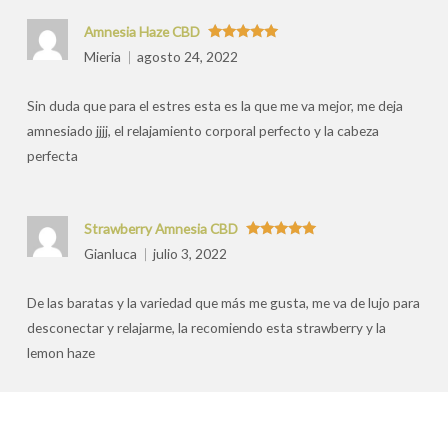
Amnesia Haze CBD
Valorado
Mieria
agosto 24, 2022
con
5
de 5
Sin duda que para el estres esta es la que me va mejor, me deja
amnesiado jjjj, el relajamiento corporal perfecto y la cabeza
perfecta
Strawberry Amnesia CBD
Valorado
Gianluca
julio 3, 2022
con
5
de 5
De las baratas y la variedad que más me gusta, me va de lujo para
desconectar y relajarme, la recomiendo esta strawberry y la
lemon haze