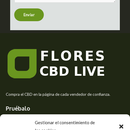
e
n
t
Enviar
o
r
M
e
s
s
a
g
e
*
Compra el CBD en la página de cada vendedor de confianza.
Pruébalo
Siente el mejor aroma de las flores CBD y usa los beneficios del
Gestionar el consentimiento de
CBD