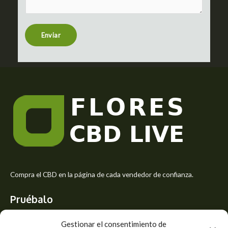
t
e
n
t
Enviar
o
r
M
e
s
s
a
g
e
*
Compra el CBD en la página de cada vendedor de confianza.
Pruébalo
Siente el mejor aroma de las flores CBD y usa los beneficios del
Gestionar el consentimiento de