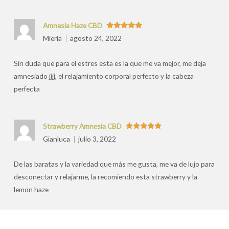
Amnesia Haze CBD
Valorado
Mieria
agosto 24, 2022
con
5
de 5
Sin duda que para el estres esta es la que me va mejor, me deja
amnesiado jjjj, el relajamiento corporal perfecto y la cabeza
perfecta
Strawberry Amnesia CBD
Valorado
Gianluca
julio 3, 2022
con
5
de 5
De las baratas y la variedad que más me gusta, me va de lujo para
desconectar y relajarme, la recomiendo esta strawberry y la
lemon haze