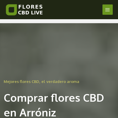
Comprar Flores CBD en Arróniz
Ir
al
Main
/
Navarra
/ Por
admin
contenido
Men
Mejores flores CBD, el verdadero aroma
Comprar flores CBD
en Arróniz