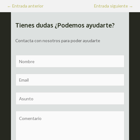
Navegación
←
Entrada anterior
Entrada siguiente
→
de
entradas
Tienes dudas ¿Podemos ayudarte?
Contacta con nosotros para poder ayudarte
N
a
m
E
e
m
a
S
i
u
l
b
C
*
j
o
e
m
c
m