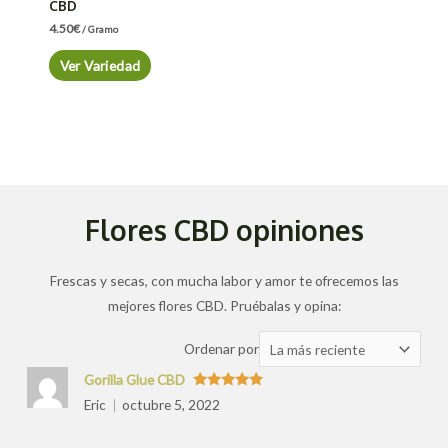
CBD
4.50
€
/ Gramo
Ver Variedad
Flores CBD opiniones
Frescas y secas, con mucha labor y amor te ofrecemos las
mejores flores CBD. Pruébalas y opina:
Ordenar
Ordenar por
las
Gorilla Glue CBD
valoraciones
Valorado
Eric
octubre 5, 2022
con
5
de 5
por