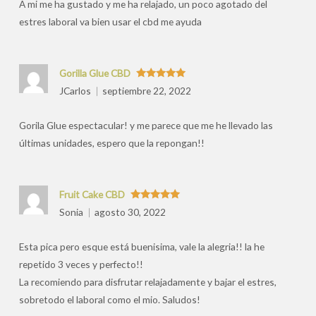
A mi me ha gustado y me ha relajado, un poco agotado del
estres laboral va bien usar el cbd me ayuda
Gorilla Glue CBD
Valorado
JCarlos
septiembre 22, 2022
con
5
de 5
Gorila Glue espectacular! y me parece que me he llevado las
últimas unidades, espero que la repongan!!
Fruit Cake CBD
Valorado
Sonia
agosto 30, 2022
con
5
de 5
Esta pica pero esque está buenisima, vale la alegria!! la he
repetido 3 veces y perfecto!!
La recomiendo para disfrutar relajadamente y bajar el estres,
sobretodo el laboral como el mio. Saludos!