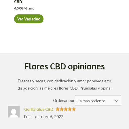
CBD
4.50
€
/ Gramo
Ver Variedad
Flores CBD opiniones
Frescas y secas, con dedicación y amor ponemos a tu
disposición las mejores flores CBD. Pruébalas y opina:
Ordenar
Ordenar por
las
Gorilla Glue CBD
valoraciones
Valorado
Eric
octubre 5, 2022
con
5
de 5
por