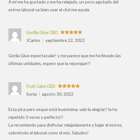
A mi me ha gustado y me ha relajado, un poco agotado del
estres laboral va bien usar el cbd me ayuda
Gorilla Glue CBD
Valorado
JCarlos
septiembre 22, 2022
con
5
de 5
Gorila Glue espectacular! y me parece que me he llevado las
últimas unidades, espero que la repongan!!
Fruit Cake CBD
Valorado
Sonia
agosto 30, 2022
con
5
de 5
Esta pica pero esque está buenisima, vale la alegria!! la he
repetido 3 veces y perfecto!!
La recomiendo para disfrutar relajadamente y bajar el estres,
sobretodo el laboral como el mio. Saludos!