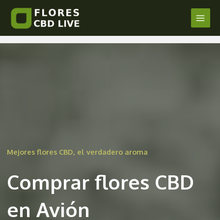
Comprar Flores CBD en Avión
Ir
al
Main
/
Orense
/ Por
admin
contenido
Men
Mejores flores CBD, el verdadero aroma
Comprar flores CBD
en Avión