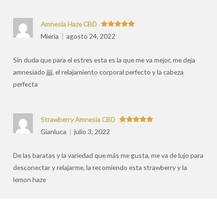
Amnesia Haze CBD
Valorado
Mieria
agosto 24, 2022
con
5
de 5
Sin duda que para el estres esta es la que me va mejor, me deja
amnesiado jjjj, el relajamiento corporal perfecto y la cabeza
perfecta
Strawberry Amnesia CBD
Valorado
Gianluca
julio 3, 2022
con
5
de 5
De las baratas y la variedad que más me gusta, me va de lujo para
desconectar y relajarme, la recomiendo esta strawberry y la
lemon haze