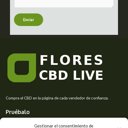
t
e
n
t
Enviar
o
r
M
e
s
s
a
g
e
*
Compra el CBD en la página de cada vendedor de confianza.
Pruébalo
Siente el mejor aroma de las flores CBD y usa los beneficios del
Gestionar el consentimiento de