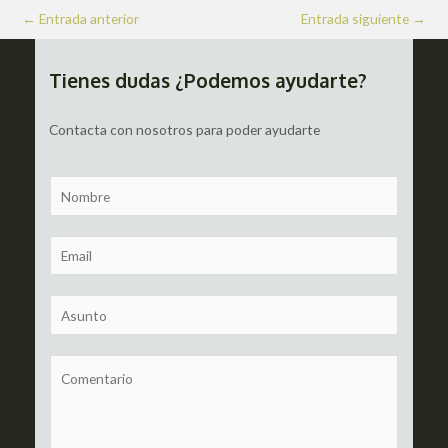
Navegación
←
Entrada anterior
Entrada siguiente
→
de
entradas
Tienes dudas ¿Podemos ayudarte?
Contacta con nosotros para poder ayudarte
N
a
m
E
e
m
a
S
i
u
l
b
C
*
j
o
e
m
c
m