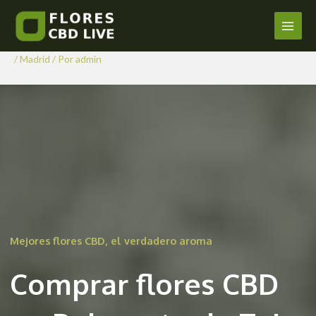
Comprar Flores CBD en
Ir
al
Belmonte de Tajo
Main
contenido
/
Madrid
/ Por
admin
Men
Mejores flores CBD, el verdadero aroma
Comprar flores CBD