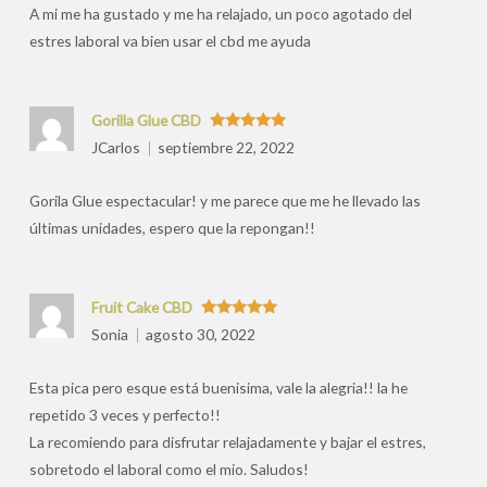
A mi me ha gustado y me ha relajado, un poco agotado del
estres laboral va bien usar el cbd me ayuda
Gorilla Glue CBD
Valorado
JCarlos
septiembre 22, 2022
con
5
de 5
Gorila Glue espectacular! y me parece que me he llevado las
últimas unidades, espero que la repongan!!
Fruit Cake CBD
Valorado
Sonia
agosto 30, 2022
con
5
de 5
Esta pica pero esque está buenisima, vale la alegria!! la he
repetido 3 veces y perfecto!!
La recomiendo para disfrutar relajadamente y bajar el estres,
sobretodo el laboral como el mio. Saludos!