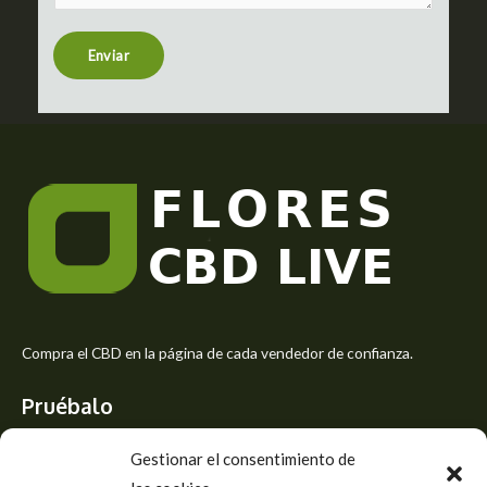
e
n
t
Enviar
o
r
M
e
s
s
a
g
e
*
Compra el CBD en la página de cada vendedor de confianza.
Pruébalo
Siente el mejor aroma de las flores CBD y usa los beneficios del
Gestionar el consentimiento de
CBD