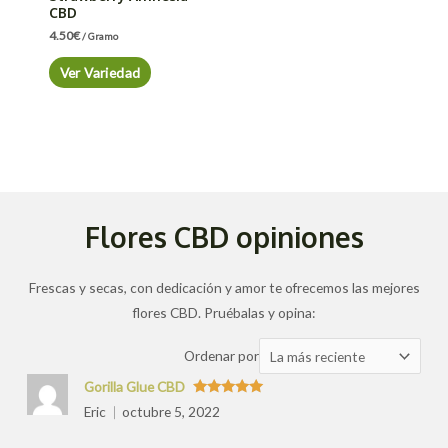
CBD
4.50
€
/ Gramo
Ver Variedad
Flores CBD opiniones
Frescas y secas, con dedicación y amor te ofrecemos las mejores
flores CBD. Pruébalas y opina:
Ordenar
Ordenar por
las
Gorilla Glue CBD
valoraciones
Valorado
Eric
octubre 5, 2022
con
5
de 5
por