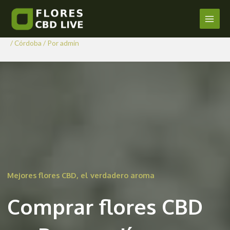
Comprar Flores CBD en
Ir
al
Benamejí
Main
contenido
/
Córdoba
/ Por
admin
Men
Mejores flores CBD, el verdadero aroma
Comprar flores CBD