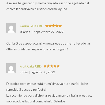
A mi me ha gustado y me ha relajado, un poco agotado del
estres laboral va bien usar el cbd me ayuda
Gorilla Glue CBD
Valorado
JCarlos
septiembre 22, 2022
con
5
de 5
Gorila Glue espectacular! y me parece que me he llevado las
últimas unidades, espero que la repongan!!
Fruit Cake CBD
Valorado
Sonia
agosto 30, 2022
con
5
de 5
Esta pica pero esque está buenisima, vale la alegria!! la he
repetido 3 veces y perfecto!!
La recomiendo para disfrutar relajadamente y bajar el estres,
sobretodo el laboral como el mio. Saludos!