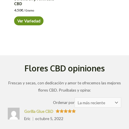
CBD
4.50
€
/ Gramo
Ver Variedad
Flores CBD opiniones
Frescas y secas, con dedicación y amor te ofrecemos las mejores
flores CBD. Pruébalas y opina:
Ordenar
Ordenar por
las
Gorilla Glue CBD
valoraciones
Valorado
Eric
octubre 5, 2022
con
5
de 5
por