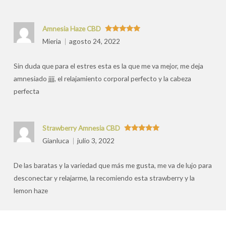
Amnesia Haze CBD
Valorado
Mieria
agosto 24, 2022
con
5
de 5
Sin duda que para el estres esta es la que me va mejor, me deja
amnesiado jjjj, el relajamiento corporal perfecto y la cabeza
perfecta
Strawberry Amnesia CBD
Valorado
Gianluca
julio 3, 2022
con
5
de 5
De las baratas y la variedad que más me gusta, me va de lujo para
desconectar y relajarme, la recomiendo esta strawberry y la
lemon haze