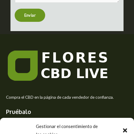
e
n
t
Enviar
o
r
M
e
s
s
a
g
e
*
Compra el CBD en la página de cada vendedor de confianza.
Pruébalo
Siente el mejor aroma de las flores CBD y usa los beneficios del
Gestionar el consentimiento de
CBD