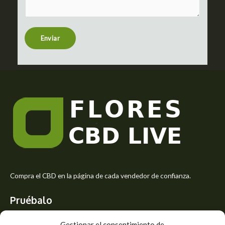
m
t
e
n
t
Enviar
o
r
M
e
s
s
a
g
e
*
Compra el CBD en la página de cada vendedor de confianza.
Pruébalo
Siente el mejor aroma de las flores CBD y usa los beneficios del
Gestionar el consentimiento de