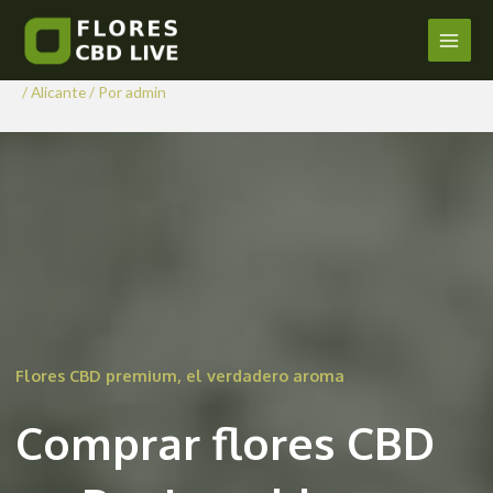
Comprar Flores CBD en
Ir
al
Benigembla
Main
contenido
/
Alicante
/ Por
admin
Men
Flores CBD premium, el verdadero aroma
Comprar flores CBD