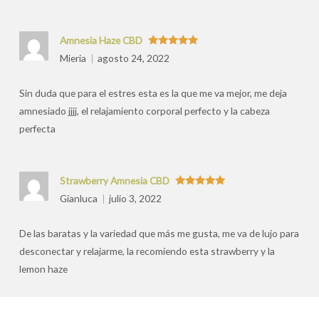
Amnesia Haze CBD
Valorado
Mieria
agosto 24, 2022
con
5
de 5
Sin duda que para el estres esta es la que me va mejor, me deja
amnesiado jjjj, el relajamiento corporal perfecto y la cabeza
perfecta
Strawberry Amnesia CBD
Valorado
Gianluca
julio 3, 2022
con
5
de 5
De las baratas y la variedad que más me gusta, me va de lujo para
desconectar y relajarme, la recomiendo esta strawberry y la
lemon haze