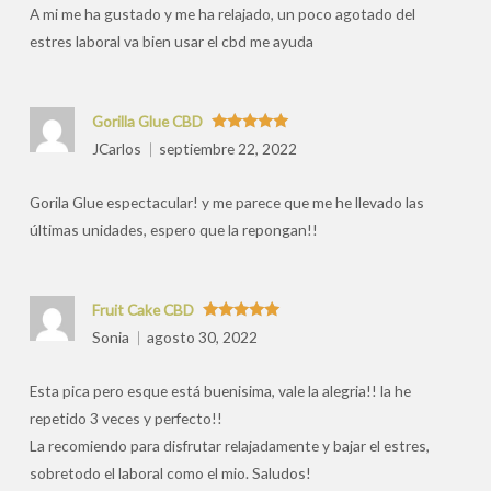
A mi me ha gustado y me ha relajado, un poco agotado del
estres laboral va bien usar el cbd me ayuda
Gorilla Glue CBD
Valorado
JCarlos
septiembre 22, 2022
con
5
de 5
Gorila Glue espectacular! y me parece que me he llevado las
últimas unidades, espero que la repongan!!
Fruit Cake CBD
Valorado
Sonia
agosto 30, 2022
con
5
de 5
Esta pica pero esque está buenisima, vale la alegria!! la he
repetido 3 veces y perfecto!!
La recomiendo para disfrutar relajadamente y bajar el estres,
sobretodo el laboral como el mio. Saludos!