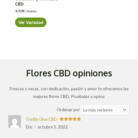
CBD
4.50
€
/ Gramo
Ver Variedad
Flores CBD opiniones
Frescas y secas, con dedicación, pasión y amor te ofrecemos las
mejores flores CBD. Pruébalas y opina:
Ordenar
Ordenar por
las
Gorilla Glue CBD
valoraciones
Valorado
Eric
octubre 5, 2022
con
5
de 5
por