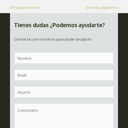
Navegación
←
Entrada anterior
Entrada siguiente
→
de
entradas
Tienes dudas ¿Podemos ayudarte?
Contacta con nosotros para poder ayudarte
N
a
m
E
e
m
a
S
i
u
l
b
C
*
j
o
e
m
c