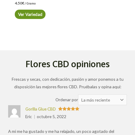
4.50
€
/ Gramo
Ver Variedad
Flores CBD opiniones
Frescas y secas, con dedicación, pasión y amor ponemos a tu
disposición las mejores flores CBD. Pruébalas y opina aquí:
Ordenar
Ordenar por
las
Gorilla Glue CBD
valoraciones
Valorado
Eric
octubre 5, 2022
con
5
de 5
por
A mi me ha gustado y me ha relajado, un poco agotado del