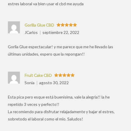
estres laboral va bien usar el cbd me ayuda
Gorilla Glue CBD
Valorado
JCarlos
septiembre 22, 2022
con
5
de 5
Gorila Glue espectacular! y me parece que me he llevado las
últimas unidades, espero que la repongan!!
Fruit Cake CBD
Valorado
Sonia
agosto 30, 2022
con
5
de 5
Esta pica pero esque está buenisima, vale la alegria!! la he
repetido 3 veces y perfecto!!
La recomiendo para disfrutar relajadamente y bajar el estres,
sobretodo el laboral como el mio. Saludos!