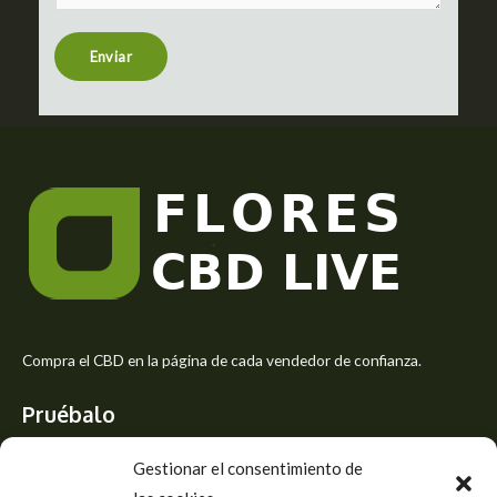
e
n
t
Enviar
o
r
M
e
s
s
a
g
e
*
Compra el CBD en la página de cada vendedor de confianza.
Pruébalo
Siente el mejor aroma de las flores CBD y usa los beneficios del
Gestionar el consentimiento de
CBD