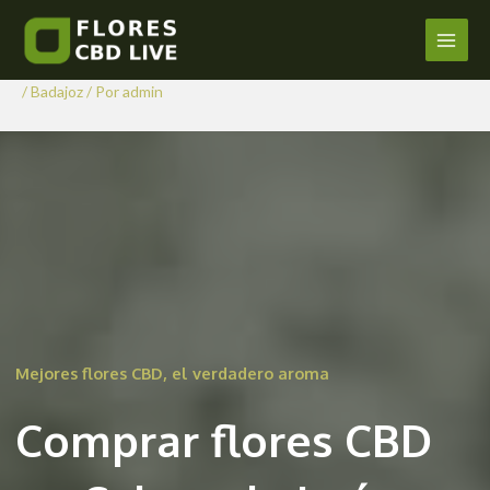
Comprar Flores CBD en Calera
Ir
al
de León
Main
contenido
/
Badajoz
/ Por
admin
Men
Mejores flores CBD, el verdadero aroma
Comprar flores CBD