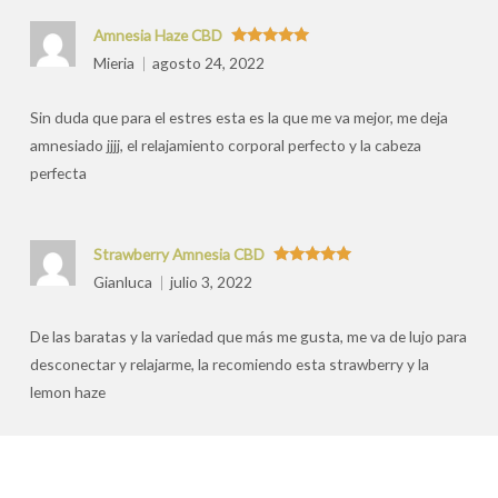
Amnesia Haze CBD
Valorado
Mieria
agosto 24, 2022
con
5
de 5
Sin duda que para el estres esta es la que me va mejor, me deja
amnesiado jjjj, el relajamiento corporal perfecto y la cabeza
perfecta
Strawberry Amnesia CBD
Valorado
Gianluca
julio 3, 2022
con
5
de 5
De las baratas y la variedad que más me gusta, me va de lujo para
desconectar y relajarme, la recomiendo esta strawberry y la
lemon haze