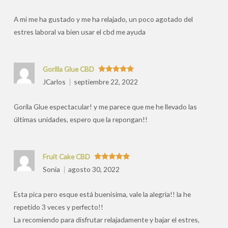
por
A mi me ha gustado y me ha relajado, un poco agotado del
estres laboral va bien usar el cbd me ayuda
Gorilla Glue CBD
Valorado
JCarlos
septiembre 22, 2022
con
5
de 5
Gorila Glue espectacular! y me parece que me he llevado las
últimas unidades, espero que la repongan!!
Fruit Cake CBD
Valorado
Sonia
agosto 30, 2022
con
5
de 5
Esta pica pero esque está buenisima, vale la alegria!! la he
repetido 3 veces y perfecto!!
La recomiendo para disfrutar relajadamente y bajar el estres,