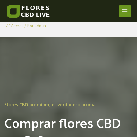
Comprar Flores CBD en
Ir
al
Cañamero
Main
contenido
/
Cáceres
/ Por
admin
Men
Flores CBD premium, el verdadero aroma
Comprar flores CBD