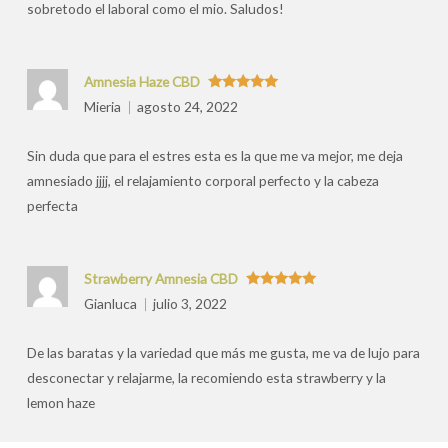
sobretodo el laboral como el mio. Saludos!
Amnesia Haze CBD
Valorado
Mieria
agosto 24, 2022
con
5
de 5
Sin duda que para el estres esta es la que me va mejor, me deja
amnesiado jjjj, el relajamiento corporal perfecto y la cabeza
perfecta
Strawberry Amnesia CBD
Valorado
Gianluca
julio 3, 2022
con
5
de 5
De las baratas y la variedad que más me gusta, me va de lujo para
desconectar y relajarme, la recomiendo esta strawberry y la
lemon haze