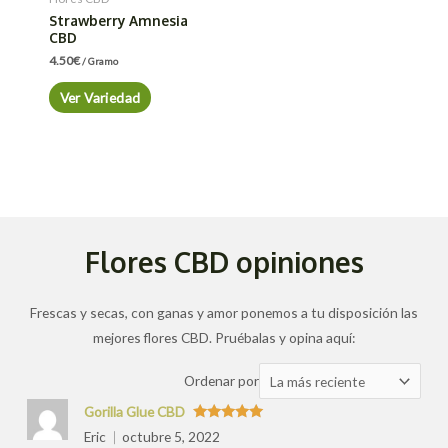
Strawberry Amnesia
CBD
4.50
€
/ Gramo
Ver Variedad
Flores CBD opiniones
Frescas y secas, con ganas y amor ponemos a tu disposición las
mejores flores CBD. Pruébalas y opina aquí:
Ordenar
Ordenar por
las
Gorilla Glue CBD
valoraciones
Valorado
Eric
octubre 5, 2022
con
5
de 5