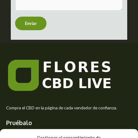
m
t
e
n
t
Enviar
o
r
M
e
s
s
a
g
e
*
Compra el CBD en la página de cada vendedor de confianza.
Pruébalo
Siente el mejor aroma de las flores CBD y usa los beneficios del
Gestionar el consentimiento de