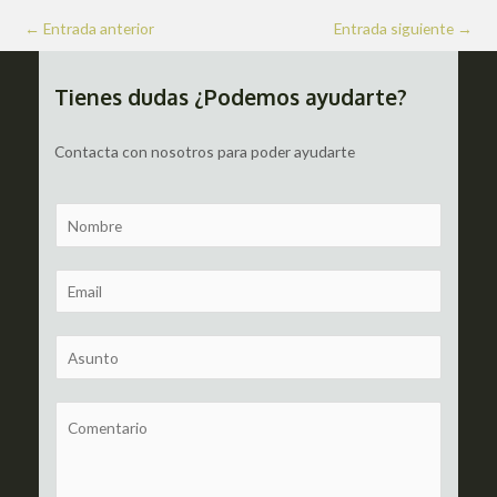
Navegación
←
Entrada anterior
Entrada siguiente
→
de
entradas
Tienes dudas ¿Podemos ayudarte?
Contacta con nosotros para poder ayudarte
N
a
m
E
e
m
a
S
i
u
l
b
C
*
j
o
e
m
c