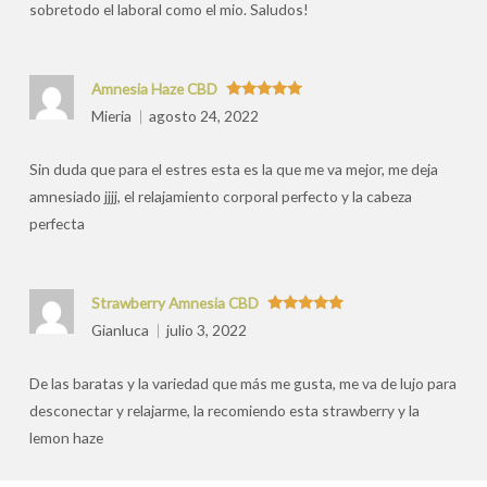
sobretodo el laboral como el mio. Saludos!
Amnesia Haze CBD
Valorado
Mieria
agosto 24, 2022
con
5
de 5
Sin duda que para el estres esta es la que me va mejor, me deja
amnesiado jjjj, el relajamiento corporal perfecto y la cabeza
perfecta
Strawberry Amnesia CBD
Valorado
Gianluca
julio 3, 2022
con
5
de 5
De las baratas y la variedad que más me gusta, me va de lujo para
desconectar y relajarme, la recomiendo esta strawberry y la
lemon haze