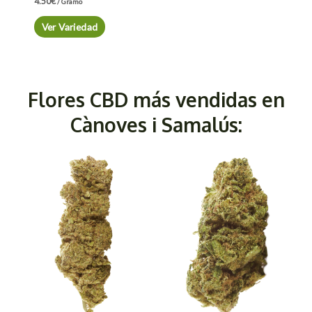
4.50
€
/ Gramo
Ver Variedad
Flores CBD más vendidas en
Cànoves i Samalús: