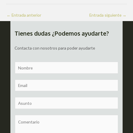
Navegación
←
Entrada anterior
Entrada siguiente
→
de
entradas
Tienes dudas ¿Podemos ayudarte?
Contacta con nosotros para poder ayudarte
N
a
m
E
e
m
a
S
i
u
l
b
C
*
j
o
e