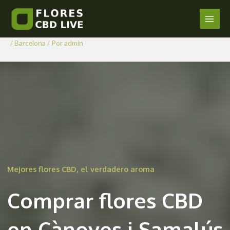
Comprar Flores CBD en
Ir
al
Cànoves i Samalús
Main
contenido
/
Barcelona
/ Por
admin
Men
Mejores flores CBD, el verdadero aroma
Comprar flores CBD
en Cànoves i Samalús