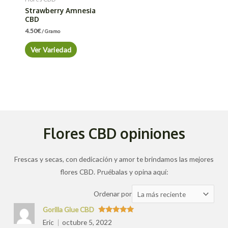
Strawberry Amnesia
CBD
4.50
€
/ Gramo
Ver Variedad
Flores CBD opiniones
Frescas y secas, con dedicación y amor te brindamos las mejores
flores CBD. Pruébalas y opina aquí:
Ordenar
Ordenar por
las
Gorilla Glue CBD
valoraciones
Valorado
Eric
octubre 5, 2022
con
5
de 5