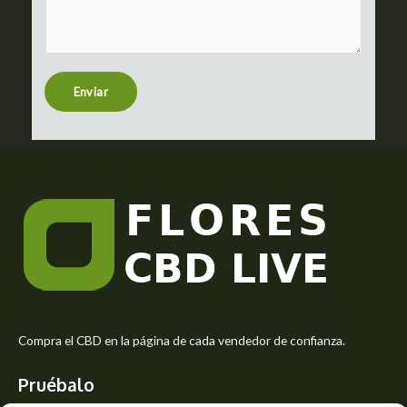
m
c
m
t
e
n
t
Enviar
o
r
M
e
s
s
a
g
e
*
Compra el CBD en la página de cada vendedor de confianza.
Pruébalo