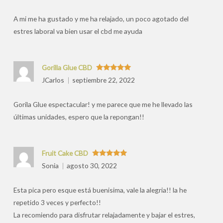
por
A mi me ha gustado y me ha relajado, un poco agotado del
estres laboral va bien usar el cbd me ayuda
Gorilla Glue CBD
Valorado
JCarlos
septiembre 22, 2022
con
5
de 5
Gorila Glue espectacular! y me parece que me he llevado las
últimas unidades, espero que la repongan!!
Fruit Cake CBD
Valorado
Sonia
agosto 30, 2022
con
5
de 5
Esta pica pero esque está buenisima, vale la alegria!! la he
repetido 3 veces y perfecto!!
La recomiendo para disfrutar relajadamente y bajar el estres,