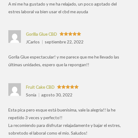
A mi me ha gustado y me ha relajado, un poco agotado del
estres laboral va bien usar el cbd me ayuda
Gorilla Glue CBD
Valorado
JCarlos
septiembre 22, 2022
con
5
de 5
Gorila Glue espectacular! y me parece que me he llevado las
últimas unidades, espero que la repongan!!
Fruit Cake CBD
Valorado
Sonia
agosto 30, 2022
con
5
de 5
Esta pica pero esque está buenisima, vale la alegria!! la he
repetido 3 veces y perfecto!!
La recomiendo para disfrutar relajadamente y bajar el estres,
sobretodo el laboral como el mio. Saludos!