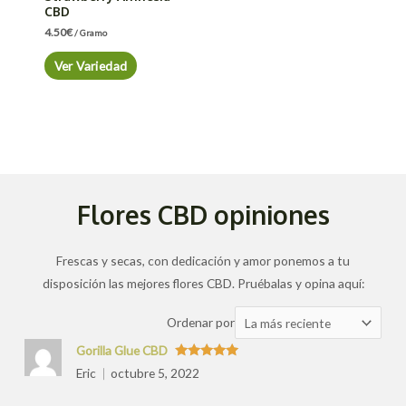
CBD
4.50
€
/ Gramo
Ver Variedad
Flores CBD opiniones
Frescas y secas, con dedicación y amor ponemos a tu
disposición las mejores flores CBD. Pruébalas y opina aquí:
Ordenar
Ordenar por
las
Gorilla Glue CBD
valoraciones
Valorado
Eric
octubre 5, 2022
con
5
de 5
por