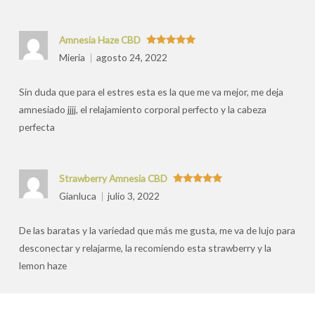
Amnesia Haze CBD
Valorado
Mieria
agosto 24, 2022
con
5
de 5
Sin duda que para el estres esta es la que me va mejor, me deja
amnesiado jjjj, el relajamiento corporal perfecto y la cabeza
perfecta
Strawberry Amnesia CBD
Valorado
Gianluca
julio 3, 2022
con
5
de 5
De las baratas y la variedad que más me gusta, me va de lujo para
desconectar y relajarme, la recomiendo esta strawberry y la
lemon haze