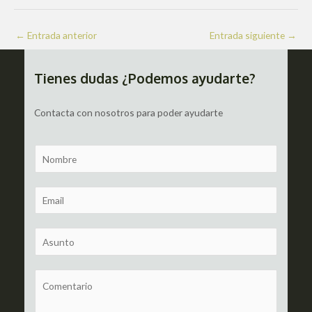
Navegación
←
Entrada anterior
Entrada siguiente
→
de
entradas
Tienes dudas ¿Podemos ayudarte?
Contacta con nosotros para poder ayudarte
N
a
m
E
e
m
a
S
i
u
l
b
C
*
j
o
e