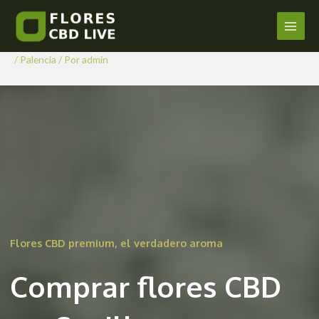
Comprar Flores CBD en
Ir
al
Capillas
Main
contenido
/
Palencia
/ Por
admin
Men
Flores CBD premium, el verdadero aroma
Comprar flores CBD