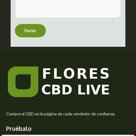
m
c
m
t
e
n
t
Enviar
o
r
M
e
s
s
a
g
e
*
Compra el CBD en la página de cada vendedor de confianza.
Pruébalo