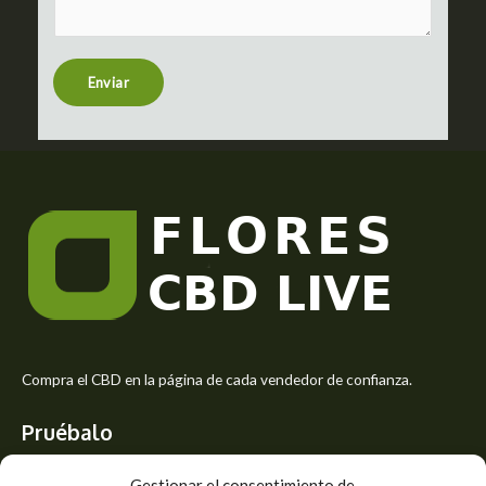
m
t
e
n
t
Enviar
o
r
M
e
s
s
a
g
e
*
Compra el CBD en la página de cada vendedor de confianza.
Pruébalo
Siente el mejor aroma de las flores CBD y usa los beneficios del
Gestionar el consentimiento de