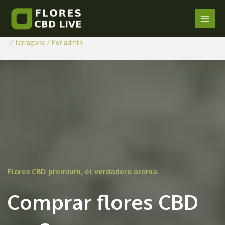
Comprar Flores CBD en
Ir
al
Caseres
Main
contenido
/
Tarragona
/ Por
admin
Men
Flores CBD premium, el verdadero aroma
Comprar flores CBD