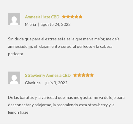
Amnesia Haze CBD
Valorado
Mieria
agosto 24, 2022
con
5
de 5
Sin duda que para el estres esta es la que me va mejor, me deja
amnesiado jjjj, el relajamiento corporal perfecto y la cabeza
perfecta
Strawberry Amnesia CBD
Valorado
Gianluca
julio 3, 2022
con
5
de 5
De las baratas y la variedad que más me gusta, me va de lujo para
desconectar y relajarme, la recomiendo esta strawberry y la
lemon haze