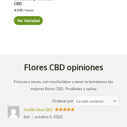
CBD
4.50
€
/ Gramo
Ver Variedad
Flores CBD opiniones
Frescas y secas, con mucha labor y amor te brindamos las
mejores flores CBD. Pruébalas y opina:
Ordenar
Ordenar por
las
Gorilla Glue CBD
valoraciones
Valorado
Eric
octubre 5, 2022
con
5
de 5
por