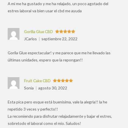
A mi me ha gustado y me ha relajado, un poco agotado del
estres laboral va bien usar el cbd me ayuda
Gorilla Glue CBD
Valorado
JCarlos
septiembre 22, 2022
con
5
de 5
Gorila Glue espectacular! y me parece que me he llevado las
últimas unidades, espero que la repongan!!
Fruit Cake CBD
Valorado
Sonia
agosto 30, 2022
con
5
de 5
Esta pica pero esque está buenisima, vale la alegria!! la he
repetido 3 veces y perfecto!!
La recomiendo para disfrutar relajadamente y bajar el estres,
sobretodo el laboral como el mio. Saludos!