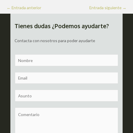
Navegación
←
Entrada anterior
Entrada siguiente
→
de
entradas
Tienes dudas ¿Podemos ayudarte?
Contacta con nosotros para poder ayudarte
N
a
m
E
e
m
a
S
i
u
l
b
C
*
j
o
e
m
c