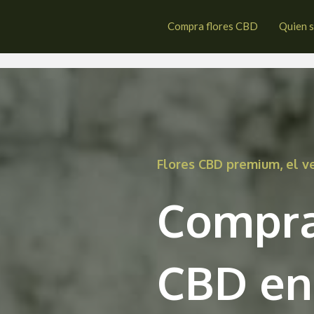
stejón de Sos
Compra flores CBD
Quien 
Flores CBD premium, el 
Compra
CBD en