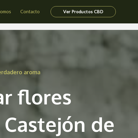
somos
Contacto
Ver Productos CBD
verdadero aroma
r flores
 Castejón de