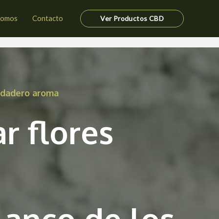
somos
Contacto
Ver Productos CBD
erdadero aroma
r flores
lanco de los