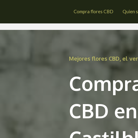
tilblanco de los Arroyos
Compra flores CBD
Quien 
Mejores flores CBD, el v
Compra
CBD en
Castilb