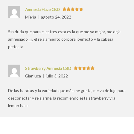
Amnesia Haze CBD
Valorado
Mieria
agosto 24, 2022
con
5
de 5
Sin duda que para el estres esta es la que me va mejor, me deja
amnesiado jjjj, el relajamiento corporal perfecto y la cabeza
perfecta
Strawberry Amnesia CBD
Valorado
Gianluca
julio 3, 2022
con
5
de 5
De las baratas y la variedad que más me gusta, me va de lujo para
desconectar y relajarme, la recomiendo esta strawberry y la
lemon haze