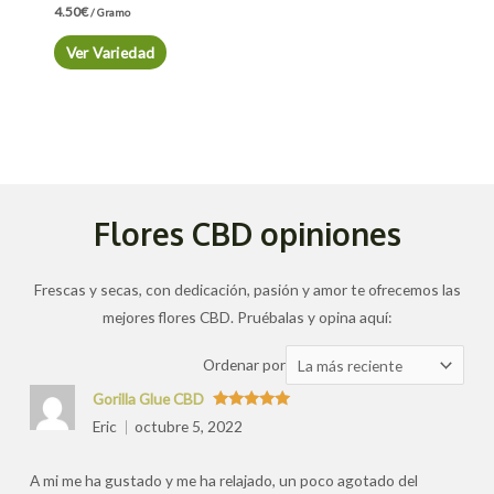
4.50
€
/ Gramo
Ver Variedad
Flores CBD opiniones
Frescas y secas, con dedicación, pasión y amor te ofrecemos las
mejores flores CBD. Pruébalas y opina aquí:
Ordenar
Ordenar por
las
Gorilla Glue CBD
valoraciones
Valorado
Eric
octubre 5, 2022
con
5
de 5
por
A mi me ha gustado y me ha relajado, un poco agotado del