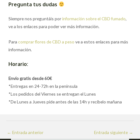
Pregunta tus dudas
Siempre nos preguntáis por
información sobre el CBD fumado
,
ve a los enlaces para poder ver más información.
Para
comprar flores de CBD a peso
ve a estos enlaces para más
información.
Horario:
Envío gratis desde 60€
*Entregas en 24-72h en la península
*Los pedidos del Viernes se entregan el Lunes
*De Lunes a Jueves pide antes de las 14h y recíbelo mañana
Navegación
←
Entrada anterior
Entrada siguiente
→
de