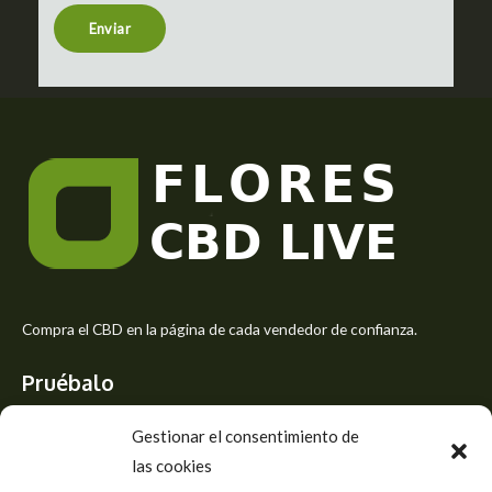
n
t
Enviar
o
r
M
e
s
s
a
g
e
*
Compra el CBD en la página de cada vendedor de confianza.
Pruébalo
Siente el mejor aroma de las flores CBD y usa los beneficios del
Gestionar el consentimiento de
CBD
las cookies