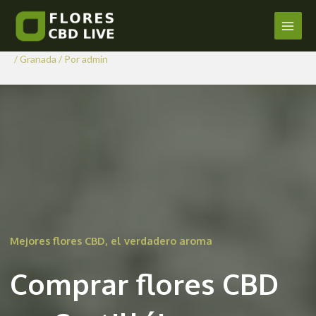
Comprar Flores CBD en
Ir
al
Castilléjar
Main
contenido
/
Granada
/ Por
admin
Men
Mejores flores CBD, el verdadero aroma
Comprar flores CBD