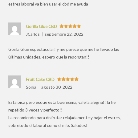
estres laboral va bien usar el cbd me ayuda
Gorilla Glue CBD
Valorado
JCarlos
septiembre 22, 2022
con
5
de 5
Gorila Glue espectacular! y me parece que me he llevado las
últimas unidades, espero que la repongan!!
Fruit Cake CBD
Valorado
Sonia
agosto 30, 2022
con
5
de 5
Esta pica pero esque está buenisima, vale la alegria!! la he
repetido 3 veces y perfecto!!
La recomiendo para disfrutar relajadamente y bajar el estres,
sobretodo el laboral como el mio. Saludos!