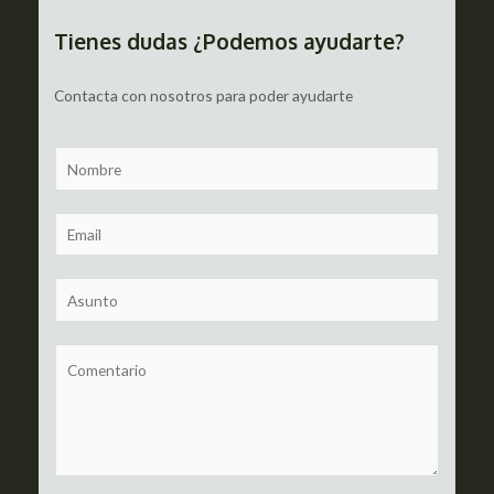
entradas
Tienes dudas ¿Podemos ayudarte?
Contacta con nosotros para poder ayudarte
N
a
m
E
e
m
a
S
i
u
l
b
C
*
j
o
e
m
c
m
t
e