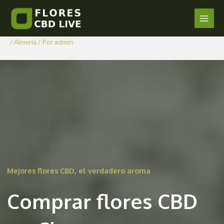
Comprar Flores CBD en
Ir
al
Chercos
Main
contenido
/
Almería
/ Por
admin
Men
Mejores flores CBD, el verdadero aroma
Comprar flores CBD