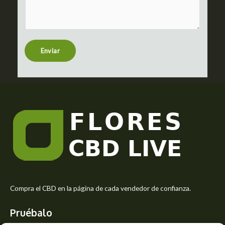
m
c
m
t
e
n
t
Enviar
o
r
M
e
s
s
a
g
e
*
Compra el CBD en la página de cada vendedor de confianza.
Pruébalo