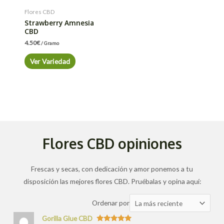
Flores CBD
Strawberry Amnesia
CBD
4.50
€
/ Gramo
Ver Variedad
Flores CBD opiniones
Frescas y secas, con dedicación y amor ponemos a tu
disposición las mejores flores CBD. Pruébalas y opina aquí:
Ordenar
Ordenar por
las
Gorilla Glue CBD