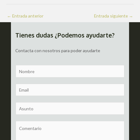
Navegación
←
Entrada anterior
Entrada siguiente
→
de
entradas
Tienes dudas ¿Podemos ayudarte?
Contacta con nosotros para poder ayudarte
N
a
m
E
e
m
a
S
i
u
l
b
C
*
j
o
e