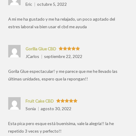
valoraciones
Valorado
Eric
octubre 5, 2022
con
5
de 5
por
A mi me ha gustado y me ha relajado, un poco agotado del
estres laboral va bien usar el cbd me ayuda
Gorilla Glue CBD
Valorado
JCarlos
septiembre 22, 2022
con
5
de 5
Gorila Glue espectacular! y me parece que me he llevado las
últimas unidades, espero que la repongan!!
Fruit Cake CBD
Valorado
Sonia
agosto 30, 2022
con
5
de 5
Esta pica pero esque está buenisima, vale la alegria!! la he
repetido 3 veces y perfecto!!