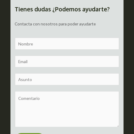
entradas
Tienes dudas ¿Podemos ayudarte?
Contacta con nosotros para poder ayudarte
N
a
m
E
e
m
a
S
i
u
l
b
C
*
j
o
e
m
c
m
t
e
n