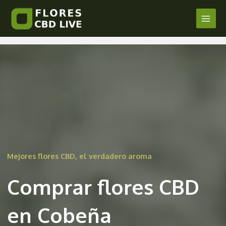
Comprar Flores CBD en Cobeña
Ir
al
Main
/
Madrid
/ Por
admin
contenido
Men
Mejores flores CBD, el verdadero aroma
Comprar flores CBD
en Cobeña