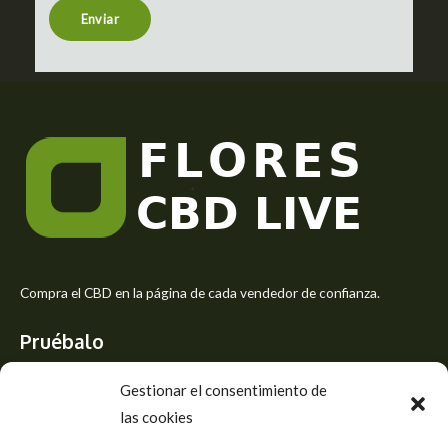
t
Enviar
o
r
M
e
s
s
a
g
e
*
Compra el CBD en la página de cada vendedor de confianza.
Pruébalo
Siente el mejor aroma de las flores CBD y usa los beneficios del
Gestionar el consentimiento de
CBD
las cookies