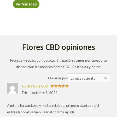
Ver Variedad
Flores CBD opiniones
Frescas y secas, con dedicación, pasión y amor ponemos a tu
disposición las mejores flores CBD. Pruébalas y opina:
Ordenar
Ordenar por
las
Gorilla Glue CBD
valoraciones
Valorado
Eric
octubre 5, 2022
con
5
de 5
por
A mi me ha gustado y me ha relajado, un poco agotado del
estres laboral va bien usar el cbd me ayuda