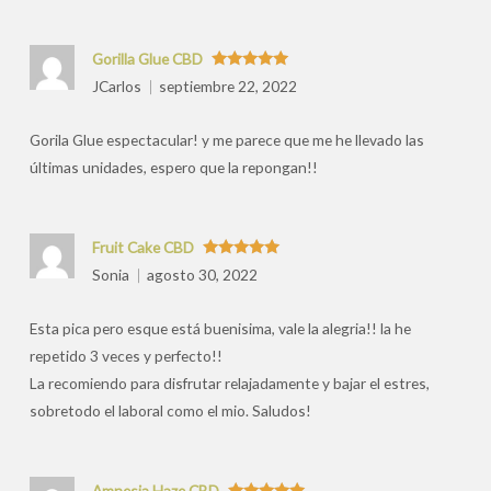
Gorilla Glue CBD
Valorado
JCarlos
septiembre 22, 2022
con
5
de 5
Gorila Glue espectacular! y me parece que me he llevado las
últimas unidades, espero que la repongan!!
Fruit Cake CBD
Valorado
Sonia
agosto 30, 2022
con
5
de 5
Esta pica pero esque está buenisima, vale la alegria!! la he
repetido 3 veces y perfecto!!
La recomiendo para disfrutar relajadamente y bajar el estres,
sobretodo el laboral como el mio. Saludos!
Amnesia Haze CBD