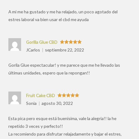
por
A mi me ha gustado y me ha relajado, un poco agotado del
estres laboral va bien usar el cbd me ayuda
Gorilla Glue CBD
Valorado
JCarlos
septiembre 22, 2022
con
5
de 5
Gorila Glue espectacular! y me parece que me he llevado las
últimas unidades, espero que la repongan!!
Fruit Cake CBD
Valorado
Sonia
agosto 30, 2022
con
5
de 5
Esta pica pero esque está buenisima, vale la alegria!! la he
repetido 3 veces y perfecto!!
La recomiendo para disfrutar relajadamente y bajar el estres,