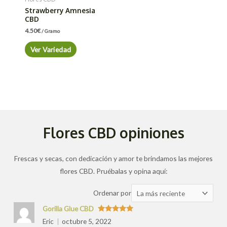
Strawberry Amnesia
CBD
4.50
€
/ Gramo
Ver Variedad
Flores CBD opiniones
Frescas y secas, con dedicación y amor te brindamos las mejores
flores CBD. Pruébalas y opina aquí:
Ordenar
Ordenar por
las
Gorilla Glue CBD
valoraciones
Valorado
Eric
octubre 5, 2022
con
5
de 5