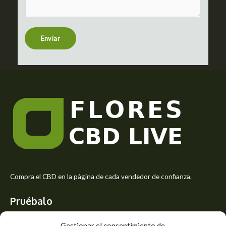
m
t
e
n
t
Enviar
o
r
M
e
s
s
a
g
e
*
Compra el CBD en la página de cada vendedor de confianza.
Pruébalo
Siente el mejor aroma de las flores CBD y usa los beneficios del
Gestionar el consentimiento de