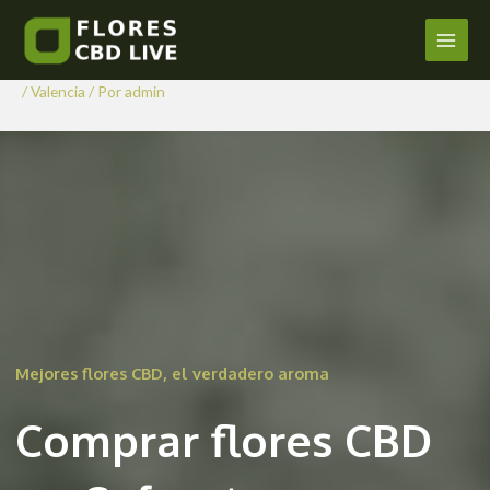
Comprar Flores CBD en
Ir
al
Cofrentes
Main
contenido
/
Valencia
/ Por
admin
Men
Mejores flores CBD, el verdadero aroma
Comprar flores CBD