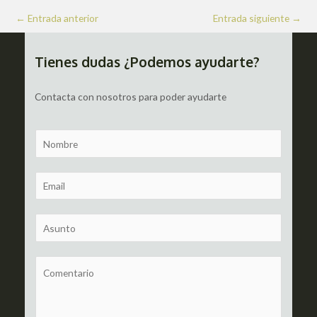
Navegación
←
Entrada anterior
Entrada siguiente
→
de
entradas
Tienes dudas ¿Podemos ayudarte?
Contacta con nosotros para poder ayudarte
N
a
m
E
e
m
a
S
i
u
l
b
C
*
j
o
e
m
c