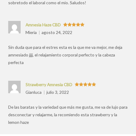
sobretodo el laboral como el mio. Saludos!
Amnesia Haze CBD
Valorado
Mieria
agosto 24, 2022
con
5
de 5
Sin duda que para el estres esta es la que me va mejor, me deja
amnesiado jjjj, el relajamiento corporal perfecto y la cabeza
perfecta
Strawberry Amnesia CBD
Valorado
Gianluca
julio 3, 2022
con
5
de 5
De las baratas y la variedad que más me gusta, me va de lujo para
desconectar y relajarme, la recomiendo esta strawberry y la
lemon haze