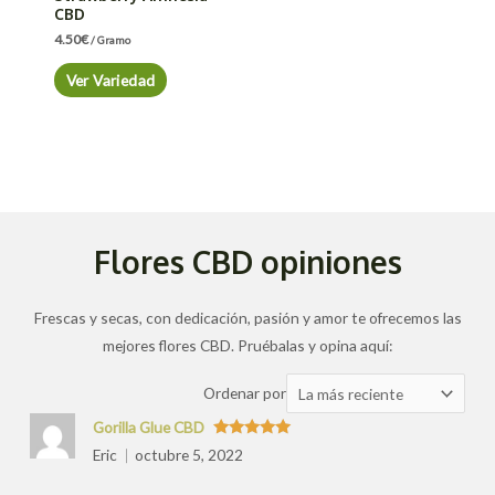
CBD
4.50
€
/ Gramo
Ver Variedad
Flores CBD opiniones
Frescas y secas, con dedicación, pasión y amor te ofrecemos las
mejores flores CBD. Pruébalas y opina aquí:
Ordenar
Ordenar por
las
Gorilla Glue CBD
valoraciones
Valorado
Eric
octubre 5, 2022
con
5
de 5
por