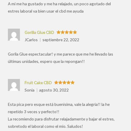
A mi me ha gustado y me ha relajado, un poco agotado del
estres laboral va bien usar el cbd me ayuda
Gorilla Glue CBD
Valorado
JCarlos
septiembre 22, 2022
con
5
de 5
Gorila Glue espectacular! y me parece que me he llevado las
últimas unidades, espero que la repongan!!
Fruit Cake CBD
Valorado
Sonia
agosto 30, 2022
con
5
de 5
Esta pica pero esque está buenisima, vale la alegria!! la he
repetido 3 veces y perfecto!!
La recomiendo para disfrutar relajadamente y bajar el estres,
sobretodo el laboral como el mio. Saludos!