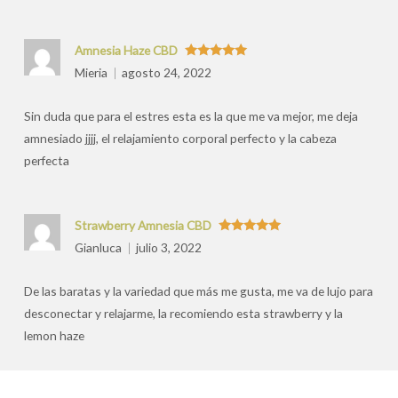
Amnesia Haze CBD
Valorado
Mieria
agosto 24, 2022
con
5
de 5
Sin duda que para el estres esta es la que me va mejor, me deja
amnesiado jjjj, el relajamiento corporal perfecto y la cabeza
perfecta
Strawberry Amnesia CBD
Valorado
Gianluca
julio 3, 2022
con
5
de 5
De las baratas y la variedad que más me gusta, me va de lujo para
desconectar y relajarme, la recomiendo esta strawberry y la
lemon haze