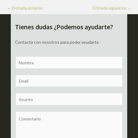
Navegación
←
Entrada anterior
Entrada siguiente
→
de
entradas
Tienes dudas ¿Podemos ayudarte?
Contacta con nosotros para poder ayudarte
N
a
m
E
e
m
a
S
i
u
l
b
C
*
j
o
e
m
c