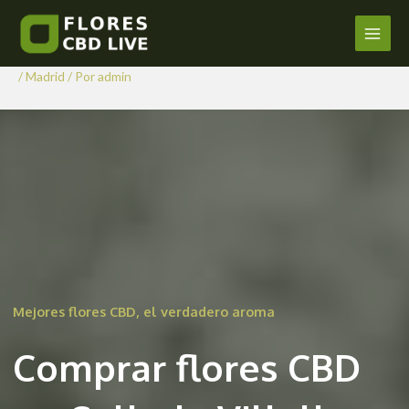
Comprar Flores CBD en
Ir
al
Collado Villalba
Main
contenido
/
Madrid
/ Por
admin
Men
Mejores flores CBD, el verdadero aroma
Comprar flores CBD