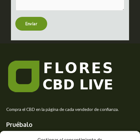
m
t
e
n
t
Enviar
o
r
M
e
s
s
a
g
e
*
Compra el CBD en la página de cada vendedor de confianza.
Pruébalo
Siente el mejor aroma de las flores CBD y usa los beneficios del
Gestionar el consentimiento de