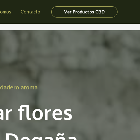
somos
Contacto
Ver Productos CBD
erdadero aroma
r flores
 Degaña