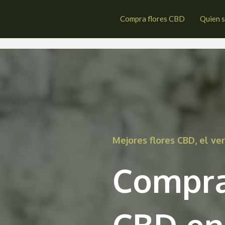
egaña
Compra flores CBD
Quien 
Mejores flores CBD, el v
Compra
CBD en