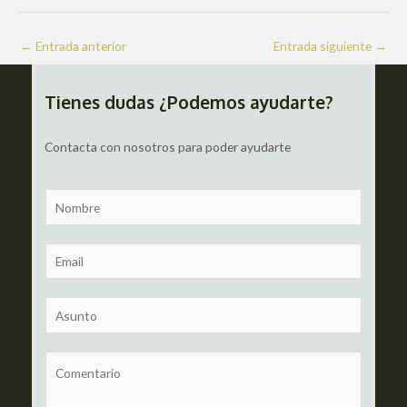
Navegación
←
Entrada anterior
Entrada siguiente
→
de
entradas
Tienes dudas ¿Podemos ayudarte?
Contacta con nosotros para poder ayudarte
N
a
m
E
e
m
a
S
i
u
l
b
C
*
j
o
e