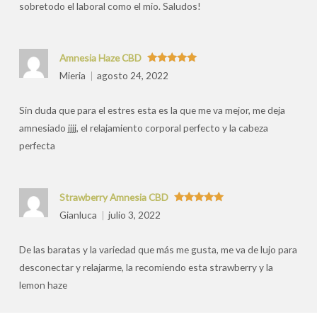
sobretodo el laboral como el mio. Saludos!
Amnesia Haze CBD
Valorado
Mieria
agosto 24, 2022
con
5
de 5
Sin duda que para el estres esta es la que me va mejor, me deja
amnesiado jjjj, el relajamiento corporal perfecto y la cabeza
perfecta
Strawberry Amnesia CBD
Valorado
Gianluca
julio 3, 2022
con
5
de 5
De las baratas y la variedad que más me gusta, me va de lujo para
desconectar y relajarme, la recomiendo esta strawberry y la
lemon haze