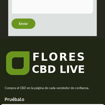
m
c
m
t
e
n
t
Enviar
o
r
M
e
s
s
a
g
e
*
Compra el CBD en la página de cada vendedor de confianza.
Pruébalo