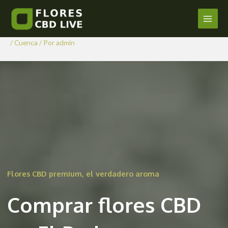
Comprar Flores CBD en El
Ir
al
Pedernoso
Main
contenido
/
Cuenca
/ Por
admin
Men
Flores CBD premium, el verdadero aroma
Comprar flores CBD