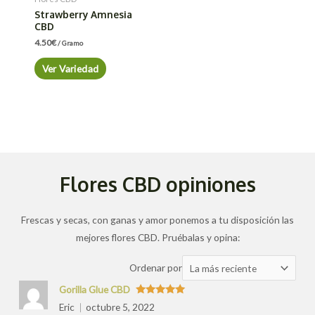
Strawberry Amnesia
CBD
4.50
€
/ Gramo
Ver Variedad
Flores CBD opiniones
Frescas y secas, con ganas y amor ponemos a tu disposición las
mejores flores CBD. Pruébalas y opina:
Ordenar
Ordenar por
las
Gorilla Glue CBD
valoraciones
Valorado
Eric
octubre 5, 2022
con
5
de 5