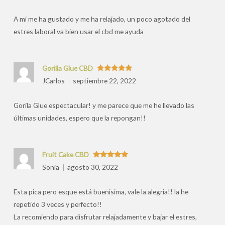
por
A mi me ha gustado y me ha relajado, un poco agotado del
estres laboral va bien usar el cbd me ayuda
Gorilla Glue CBD
Valorado
JCarlos
septiembre 22, 2022
con
5
de 5
Gorila Glue espectacular! y me parece que me he llevado las
últimas unidades, espero que la repongan!!
Fruit Cake CBD
Valorado
Sonia
agosto 30, 2022
con
5
de 5
Esta pica pero esque está buenisima, vale la alegria!! la he
repetido 3 veces y perfecto!!
La recomiendo para disfrutar relajadamente y bajar el estres,