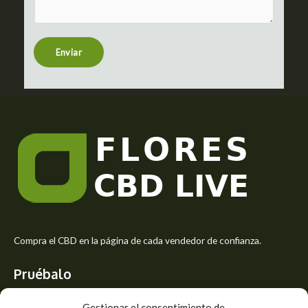
m
t
e
n
t
Enviar
o
r
M
e
s
s
a
g
e
*
Compra el CBD en la página de cada vendedor de confianza.
Pruébalo
Siente el mejor aroma de las flores CBD y usa los beneficios del
Gestionar el consentimiento de