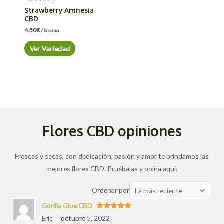
Strawberry Amnesia
CBD
4.50
€
/ Gramo
Ver Variedad
Flores CBD opiniones
Frescas y secas, con dedicación, pasión y amor te brindamos las
mejores flores CBD. Pruébalas y opina aquí:
Ordenar
Ordenar por
las
Gorilla Glue CBD
valoraciones
Valorado
Eric
octubre 5, 2022
con
5
de 5