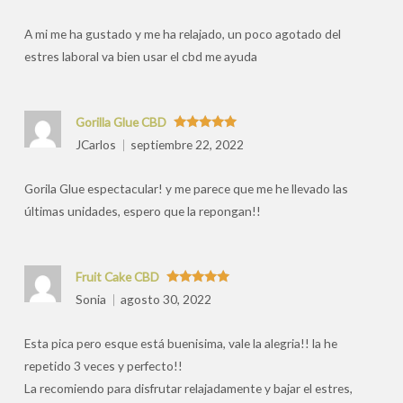
por
A mi me ha gustado y me ha relajado, un poco agotado del
estres laboral va bien usar el cbd me ayuda
Gorilla Glue CBD
Valorado
JCarlos
septiembre 22, 2022
con
5
de 5
Gorila Glue espectacular! y me parece que me he llevado las
últimas unidades, espero que la repongan!!
Fruit Cake CBD
Valorado
Sonia
agosto 30, 2022
con
5
de 5
Esta pica pero esque está buenisima, vale la alegria!! la he
repetido 3 veces y perfecto!!
La recomiendo para disfrutar relajadamente y bajar el estres,