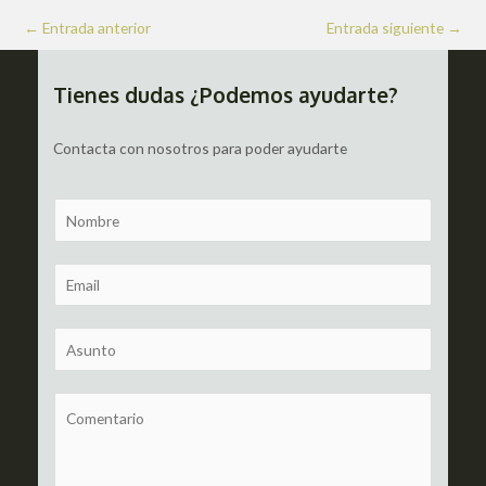
Navegación
←
Entrada anterior
Entrada siguiente
→
de
entradas
Tienes dudas ¿Podemos ayudarte?
Contacta con nosotros para poder ayudarte
N
a
m
E
e
m
a
S
i
u
l
b
C
*
j
o
e
m
c