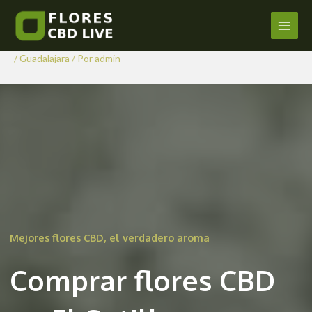
Comprar Flores CBD en El
Ir
al
Sotillo
Main
contenido
/
Guadalajara
/ Por
admin
Men
Mejores flores CBD, el verdadero aroma
Comprar flores CBD