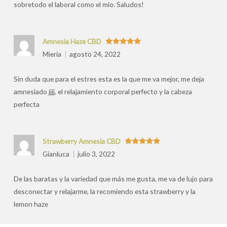
sobretodo el laboral como el mio. Saludos!
Amnesia Haze CBD
Valorado
Mieria
agosto 24, 2022
con
5
de 5
Sin duda que para el estres esta es la que me va mejor, me deja
amnesiado jjjj, el relajamiento corporal perfecto y la cabeza
perfecta
Strawberry Amnesia CBD
Valorado
Gianluca
julio 3, 2022
con
5
de 5
De las baratas y la variedad que más me gusta, me va de lujo para
desconectar y relajarme, la recomiendo esta strawberry y la
lemon haze