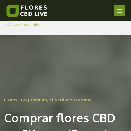
Comprar Flores CBD en
Ir
al
Elburgo/Burgelu
Main
contenido
/
Alava
/ Por
admin
Men
Flores CBD premium, el verdadero aroma
Comprar flores CBD