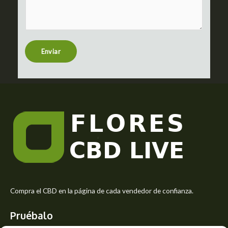
m
c
m
t
e
n
t
Enviar
o
r
M
e
s
s
a
g
e
*
Compra el CBD en la página de cada vendedor de confianza.
Pruébalo