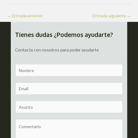
Navegación
←
Entrada anterior
Entrada siguiente
→
de
entradas
Tienes dudas ¿Podemos ayudarte?
Contacta con nosotros para poder ayudarte
N
a
m
E
e
m
a
S
i
u
l
b
C
*
j
o
e