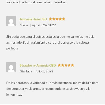
sobretodo el laboral como el mio. Saludos!
Amnesia Haze CBD
Valorado
Mieria
agosto 24, 2022
con
5
de 5
Sin duda que para el estres esta es la que me va mejor, me deja
amnesiado jjjj, el relajamiento corporal perfecto y la cabeza
perfecta
Strawberry Amnesia CBD
Valorado
Gianluca
julio 3, 2022
con
5
de 5
De las baratas y la variedad que más me gusta, me va de lujo para
desconectar y relajarme, la recomiendo esta strawberry y la
lemon haze