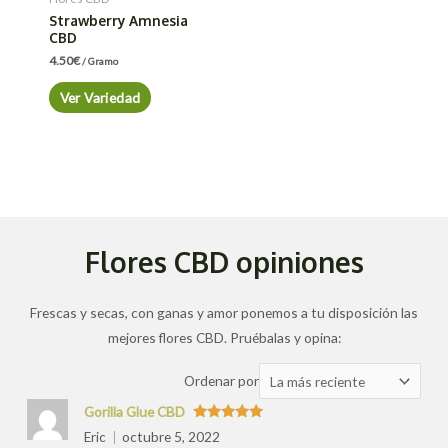
Strawberry Amnesia
CBD
4.50
€
/ Gramo
Ver Variedad
Flores CBD opiniones
Frescas y secas, con ganas y amor ponemos a tu disposición las
mejores flores CBD. Pruébalas y opina:
Ordenar
Ordenar por
las
Gorilla Glue CBD
valoraciones
Valorado
Eric
octubre 5, 2022
con
5
de 5