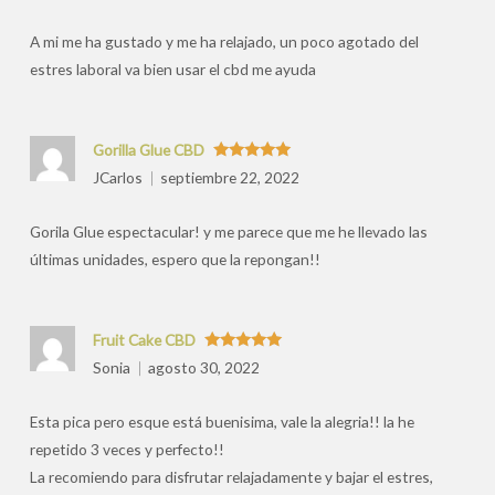
por
A mi me ha gustado y me ha relajado, un poco agotado del
estres laboral va bien usar el cbd me ayuda
Gorilla Glue CBD
Valorado
JCarlos
septiembre 22, 2022
con
5
de 5
Gorila Glue espectacular! y me parece que me he llevado las
últimas unidades, espero que la repongan!!
Fruit Cake CBD
Valorado
Sonia
agosto 30, 2022
con
5
de 5
Esta pica pero esque está buenisima, vale la alegria!! la he
repetido 3 veces y perfecto!!
La recomiendo para disfrutar relajadamente y bajar el estres,