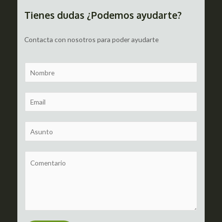
entradas
Tienes dudas ¿Podemos ayudarte?
Contacta con nosotros para poder ayudarte
N
a
m
E
e
m
a
S
i
u
l
b
C
*
j
o
e
m
c
m
t
e
n