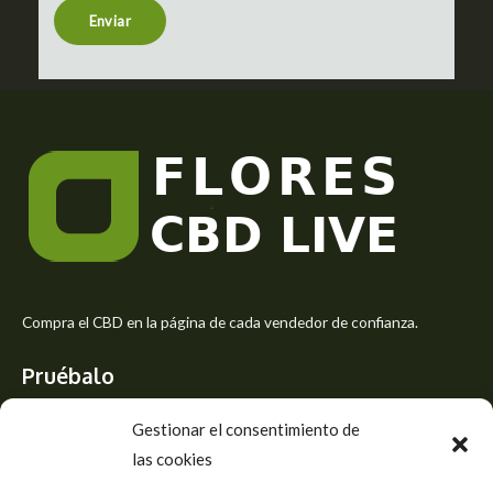
t
Enviar
o
r
M
e
s
s
a
g
e
*
Compra el CBD en la página de cada vendedor de confianza.
Pruébalo
Siente el mejor aroma de las flores CBD y usa los beneficios del
Gestionar el consentimiento de
CBD
las cookies