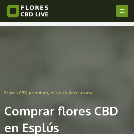
Comprar Flores CBD en Esplús
Ir
al
Main
/
Huesca
/ Por
admin
contenido
Men
Flores CBD premium, el verdadero aroma
Comprar flores CBD
en Esplús