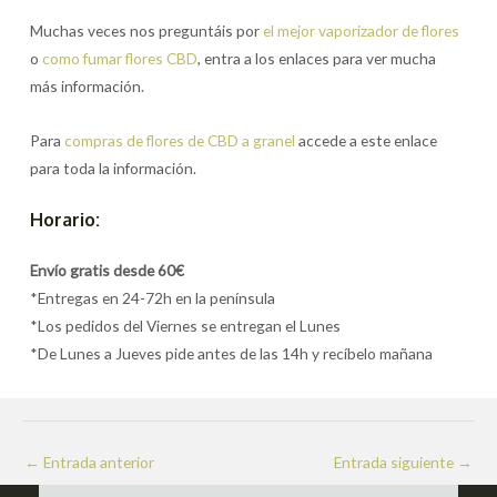
Muchas veces nos preguntáis por
el mejor vaporizador de flores
o
como fumar flores CBD
, entra a los enlaces para ver mucha
más información.
Para
compras de flores de CBD a granel
accede a este enlace
para toda la información.
Horario:
Envío gratis desde 60€
*Entregas en 24-72h en la península
*Los pedidos del Viernes se entregan el Lunes
*De Lunes a Jueves pide antes de las 14h y recíbelo mañana
Navegación
←
Entrada anterior
Entrada siguiente
→
de