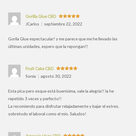
Gorilla Glue CBD
Valorado
JCarlos
septiembre 22, 2022
con
5
de 5
Gorila Glue espectacular! y me parece que me he llevado las
últimas unidades, espero que la repongan!!
Fruit Cake CBD
Valorado
Sonia
agosto 30, 2022
con
5
de 5
Esta pica pero esque está buenisima, vale la alegria!! la he
repetido 3 veces y perfecto!!
La recomiendo para disfrutar relajadamente y bajar el estres,
sobretodo el laboral como el mio. Saludos!
Amnesia Haze CBD