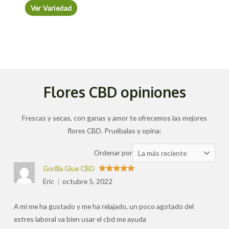
Ver Variedad
Flores CBD opiniones
Frescas y secas, con ganas y amor te ofrecemos las mejores
flores CBD. Pruébalas y opina:
Ordenar
Ordenar por
las
Gorilla Glue CBD
valoraciones
Valorado
Eric
octubre 5, 2022
con
5
de 5
por
A mi me ha gustado y me ha relajado, un poco agotado del
estres laboral va bien usar el cbd me ayuda