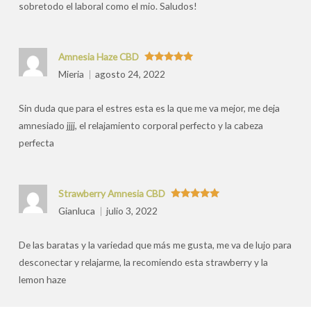
sobretodo el laboral como el mio. Saludos!
Amnesia Haze CBD
Valorado
Mieria
agosto 24, 2022
con
5
de 5
Sin duda que para el estres esta es la que me va mejor, me deja
amnesiado jjjj, el relajamiento corporal perfecto y la cabeza
perfecta
Strawberry Amnesia CBD
Valorado
Gianluca
julio 3, 2022
con
5
de 5
De las baratas y la variedad que más me gusta, me va de lujo para
desconectar y relajarme, la recomiendo esta strawberry y la
lemon haze