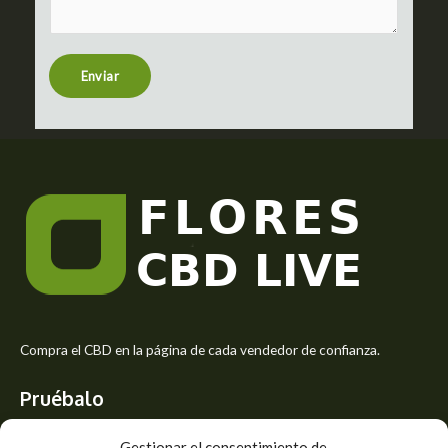
m
t
e
n
t
Enviar
o
r
M
e
s
s
a
g
e
*
Compra el CBD en la página de cada vendedor de confianza.
Pruébalo
Siente el mejor aroma de las flores CBD y usa los beneficios del
Gestionar el consentimiento de