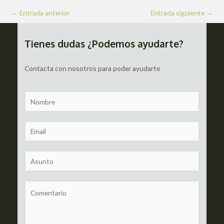
Navegación
←
Entrada anterior
Entrada siguiente
→
de
entradas
Tienes dudas ¿Podemos ayudarte?
Contacta con nosotros para poder ayudarte
N
a
m
E
e
m
a
S
i
u
l
b
C
*
j
o
e
m
c