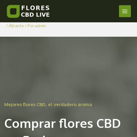
Comprar Flores CBD en
Ir
al
Facheca
Main
contenido
/
Alicante
/ Por
admin
Men
Mejores flores CBD, el verdadero aroma
Comprar flores CBD