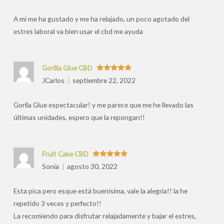
por
A mi me ha gustado y me ha relajado, un poco agotado del
estres laboral va bien usar el cbd me ayuda
Gorilla Glue CBD
Valorado
JCarlos
septiembre 22, 2022
con
5
de 5
Gorila Glue espectacular! y me parece que me he llevado las
últimas unidades, espero que la repongan!!
Fruit Cake CBD
Valorado
Sonia
agosto 30, 2022
con
5
de 5
Esta pica pero esque está buenisima, vale la alegria!! la he
repetido 3 veces y perfecto!!
La recomiendo para disfrutar relajadamente y bajar el estres,