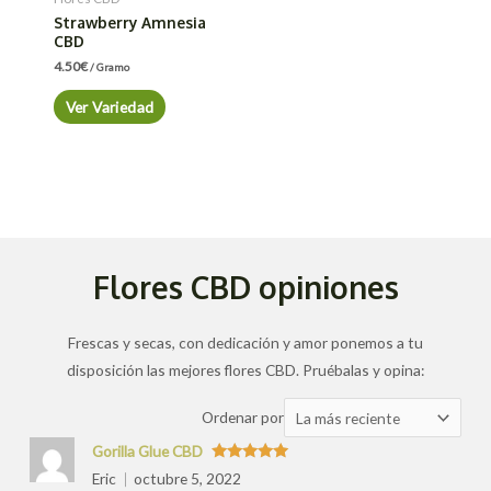
Strawberry Amnesia
CBD
4.50
€
/ Gramo
Ver Variedad
Flores CBD opiniones
Frescas y secas, con dedicación y amor ponemos a tu
disposición las mejores flores CBD. Pruébalas y opina:
Ordenar
Ordenar por
las
Gorilla Glue CBD
valoraciones
Valorado
Eric
octubre 5, 2022
con
5
de 5