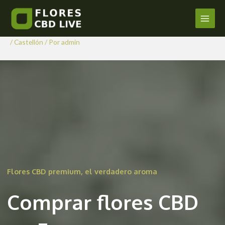
Comprar Flores CBD en
Ir
al
Fanzara
Main
contenido
/
Castellón
/ Por
admin
Men
Flores CBD premium, el verdadero aroma
Comprar flores CBD