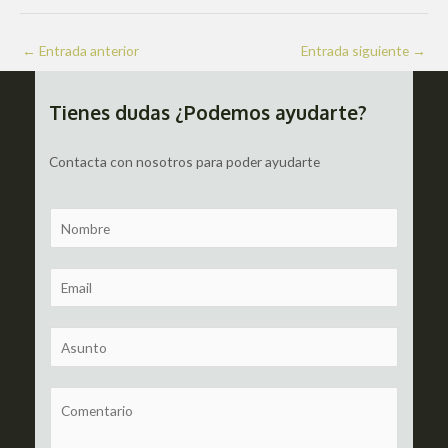
Navegación
←
Entrada anterior
Entrada siguiente
→
de
entradas
Tienes dudas ¿Podemos ayudarte?
Contacta con nosotros para poder ayudarte
N
a
m
E
e
m
a
S
i
u
l
b
C
*
j
o
e