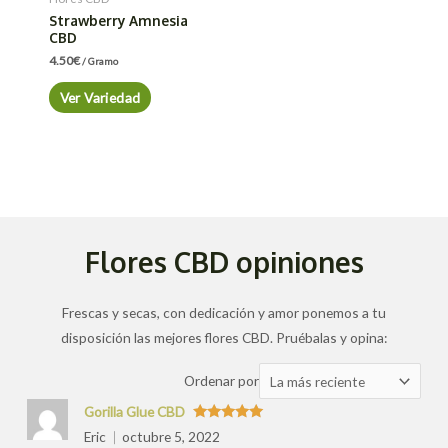
Strawberry Amnesia
CBD
4.50
€
/ Gramo
Ver Variedad
Flores CBD opiniones
Frescas y secas, con dedicación y amor ponemos a tu
disposición las mejores flores CBD. Pruébalas y opina:
Ordenar
Ordenar por
las
Gorilla Glue CBD
valoraciones
Valorado
Eric
octubre 5, 2022
con
5
de 5