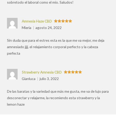
sobretodo el laboral como el mio. Saludos!
Amnesia Haze CBD
Valorado
Mieria
agosto 24, 2022
con
5
de 5
Sin duda que para el estres esta es la que me va mejor, me deja
amnesiado jjjj, el relajamiento corporal perfecto y la cabeza
perfecta
Strawberry Amnesia CBD
Valorado
Gianluca
julio 3, 2022
con
5
de 5
De las baratas y la variedad que más me gusta, me va de lujo para
desconectar y relajarme, la recomiendo esta strawberry y la
lemon haze