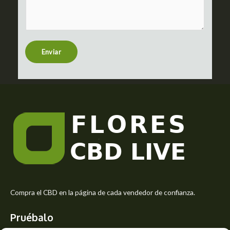
m
c
m
t
e
n
t
Enviar
o
r
M
e
s
s
a
g
e
*
Compra el CBD en la página de cada vendedor de confianza.
Pruébalo