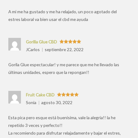
por
A mi me ha gustado y me ha relajado, un poco agotado del
estres laboral va bien usar el cbd me ayuda
Gorilla Glue CBD
Valorado
JCarlos
septiembre 22, 2022
con
5
de 5
Gorila Glue espectacular! y me parece que me he llevado las
últimas unidades, espero que la repongan!!
Fruit Cake CBD
Valorado
Sonia
agosto 30, 2022
con
5
de 5
Esta pica pero esque está buenisima, vale la alegria!! la he
repetido 3 veces y perfecto!!
La recomiendo para disfrutar relajadamente y bajar el estres,