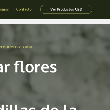
somos
Contacto
Ver Productos CBD
verdadero aroma
r flores
illas de la