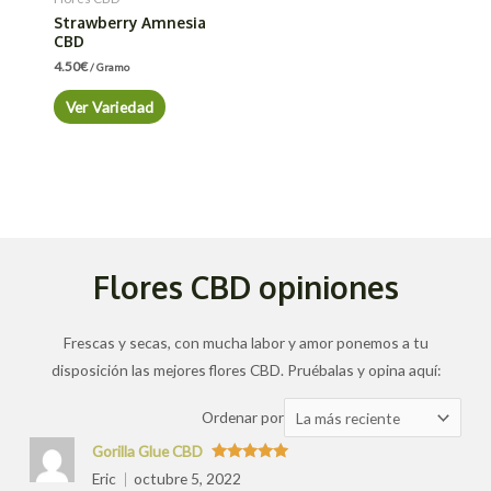
Strawberry Amnesia
CBD
4.50
€
/ Gramo
Ver Variedad
Flores CBD opiniones
Frescas y secas, con mucha labor y amor ponemos a tu
disposición las mejores flores CBD. Pruébalas y opina aquí:
Ordenar
Ordenar por
las
Gorilla Glue CBD
valoraciones
Valorado
Eric
octubre 5, 2022
con
5
de 5