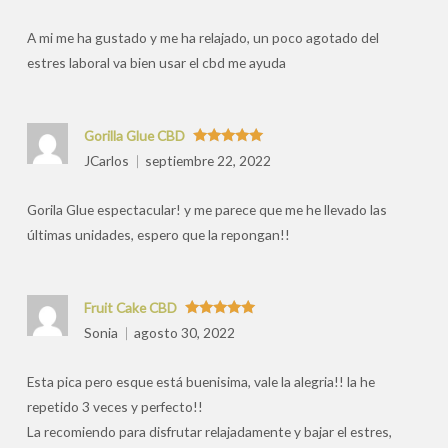
por
A mi me ha gustado y me ha relajado, un poco agotado del
estres laboral va bien usar el cbd me ayuda
Gorilla Glue CBD
Valorado
JCarlos
septiembre 22, 2022
con
5
de 5
Gorila Glue espectacular! y me parece que me he llevado las
últimas unidades, espero que la repongan!!
Fruit Cake CBD
Valorado
Sonia
agosto 30, 2022
con
5
de 5
Esta pica pero esque está buenisima, vale la alegria!! la he
repetido 3 veces y perfecto!!
La recomiendo para disfrutar relajadamente y bajar el estres,