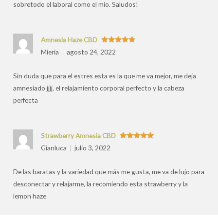
sobretodo el laboral como el mio. Saludos!
Amnesia Haze CBD
Valorado
Mieria
agosto 24, 2022
con
5
de 5
Sin duda que para el estres esta es la que me va mejor, me deja
amnesiado jjjj, el relajamiento corporal perfecto y la cabeza
perfecta
Strawberry Amnesia CBD
Valorado
Gianluca
julio 3, 2022
con
5
de 5
De las baratas y la variedad que más me gusta, me va de lujo para
desconectar y relajarme, la recomiendo esta strawberry y la
lemon haze