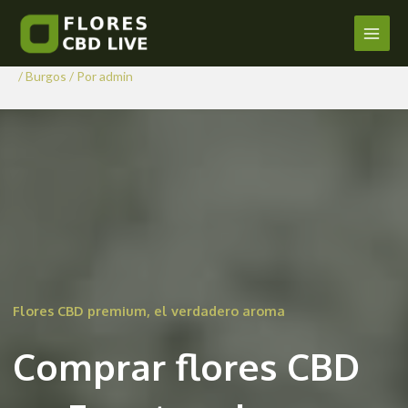
Comprar Flores CBD en
Ir
al
Fuentenebro
Main
contenido
/
Burgos
/ Por
admin
Men
Flores CBD premium, el verdadero aroma
Comprar flores CBD