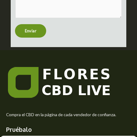
m
c
m
t
e
n
t
Enviar
o
r
M
e
s
s
a
g
e
*
Compra el CBD en la página de cada vendedor de confianza.
Pruébalo