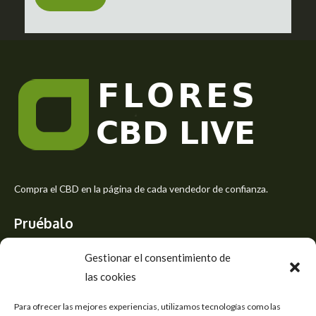
o
r
M
e
s
s
a
g
e
*
Compra el CBD en la página de cada vendedor de confianza.
Pruébalo
Siente el mejor aroma de las flores CBD y usa los beneficios del
Gestionar el consentimiento de
CBD
las cookies
Accesos
Para ofrecer las mejores experiencias, utilizamos tecnologías como las