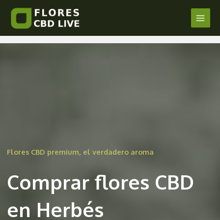
Comprar Flores CBD en Herbés
Ir
al
Main
/
Castellón
/ Por
admin
contenido
Men
Flores CBD premium, el verdadero aroma
Comprar flores CBD
en Herbés