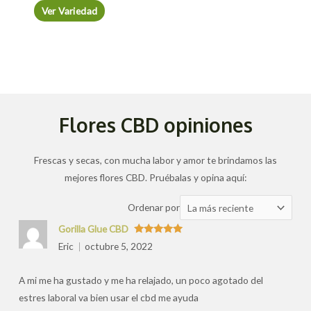
Ver Variedad
Flores CBD opiniones
Frescas y secas, con mucha labor y amor te brindamos las
mejores flores CBD. Pruébalas y opina aquí:
Ordenar
Ordenar por
las
Gorilla Glue CBD
valoraciones
Valorado
Eric
octubre 5, 2022
con
5
de 5
por
A mi me ha gustado y me ha relajado, un poco agotado del
estres laboral va bien usar el cbd me ayuda