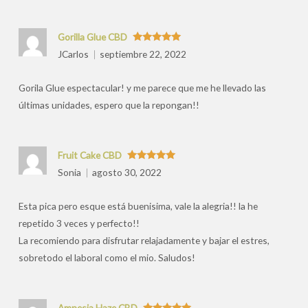
Gorilla Glue CBD
Valorado
JCarlos
septiembre 22, 2022
con
5
de 5
Gorila Glue espectacular! y me parece que me he llevado las
últimas unidades, espero que la repongan!!
Fruit Cake CBD
Valorado
Sonia
agosto 30, 2022
con
5
de 5
Esta pica pero esque está buenisima, vale la alegria!! la he
repetido 3 veces y perfecto!!
La recomiendo para disfrutar relajadamente y bajar el estres,
sobretodo el laboral como el mio. Saludos!
Amnesia Haze CBD