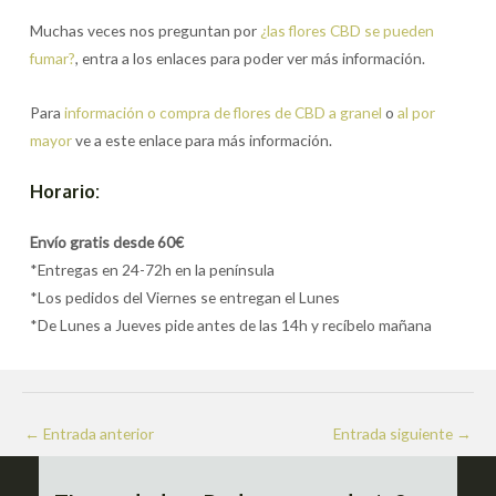
Muchas veces nos preguntan por
¿las flores CBD se pueden
fumar?
, entra a los enlaces para poder ver más información.
Para
información o compra de flores de CBD a granel
o
al por
mayor
ve a este enlace para más información.
Horario:
Envío gratis desde 60€
*Entregas en 24-72h en la península
*Los pedidos del Viernes se entregan el Lunes
*De Lunes a Jueves pide antes de las 14h y recíbelo mañana
Navegación
←
Entrada anterior
Entrada siguiente
→
de
entradas