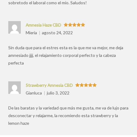
sobretodo el laboral como el mio. Saludos!
Amnesia Haze CBD
Valorado
Mieria
agosto 24, 2022
con
5
de 5
Sin duda que para el estres esta es la que me va mejor, me deja
amnesiado jjjj, el relajamiento corporal perfecto y la cabeza
perfecta
Strawberry Amnesia CBD
Valorado
Gianluca
julio 3, 2022
con
5
de 5
De las baratas y la variedad que más me gusta, me va de lujo para
desconectar y relajarme, la recomiendo esta strawberry y la
lemon haze