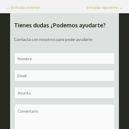
Navegación
←
Entrada anterior
Entrada siguiente
→
de
entradas
Tienes dudas ¿Podemos ayudarte?
Contacta con nosotros para poder ayudarte
N
a
m
E
e
m
a
S
i
u
l
b
C
*
j
o
e
m
c