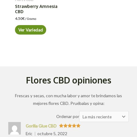
Strawberry Amnesia
CBD
4.50
€
/ Gramo
Ver Variedad
Flores CBD opiniones
Frescas y secas, con mucha labor y amor te brindamos las
mejores flores CBD. Pruébalas y opina:
Ordenar
Ordenar por
las
Gorilla Glue CBD
valoraciones
Valorado
Eric
octubre 5, 2022
con
5
de 5