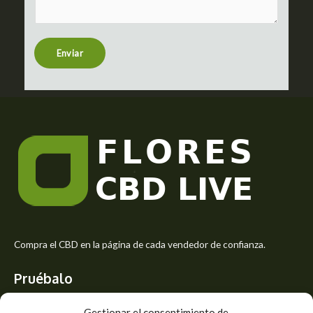
m
t
e
n
t
Enviar
o
r
M
e
s
s
a
g
e
*
Compra el CBD en la página de cada vendedor de confianza.
Pruébalo
Siente el mejor aroma de las flores CBD y usa los beneficios del
Gestionar el consentimiento de