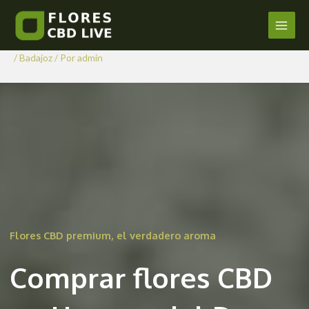
Comprar Flores CBD en
Ir
al
Herrera del Duque
Main
contenido
/
Badajoz
/ Por
admin
Men
Flores CBD premium, el verdadero aroma
Comprar flores CBD