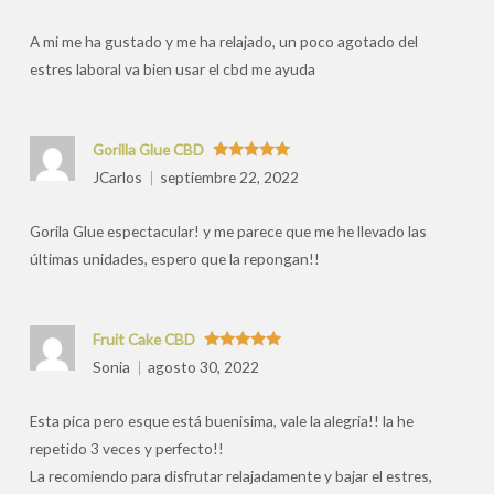
por
A mi me ha gustado y me ha relajado, un poco agotado del
estres laboral va bien usar el cbd me ayuda
Gorilla Glue CBD
Valorado
JCarlos
septiembre 22, 2022
con
5
de 5
Gorila Glue espectacular! y me parece que me he llevado las
últimas unidades, espero que la repongan!!
Fruit Cake CBD
Valorado
Sonia
agosto 30, 2022
con
5
de 5
Esta pica pero esque está buenisima, vale la alegria!! la he
repetido 3 veces y perfecto!!
La recomiendo para disfrutar relajadamente y bajar el estres,