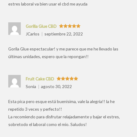
estres laboral va bien usar el cbd me ayuda
Gorilla Glue CBD
Valorado
JCarlos
septiembre 22, 2022
con
5
de 5
Gorila Glue espectacular! y me parece que me he llevado las
últimas unidades, espero que la repongan!!
Fruit Cake CBD
Valorado
Sonia
agosto 30, 2022
con
5
de 5
Esta pica pero esque está buenisima, vale la alegria!! la he
repetido 3 veces y perfecto!!
La recomiendo para disfrutar relajadamente y bajar el estres,
sobretodo el laboral como el mio. Saludos!