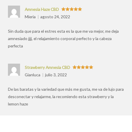
Amnesia Haze CBD
Valorado
Mieria
agosto 24, 2022
con
5
de 5
Sin duda que para el estres esta es la que me va mejor, me deja
amnesiado jjjj, el relajamiento corporal perfecto y la cabeza
perfecta
Strawberry Amnesia CBD
Valorado
Gianluca
julio 3, 2022
con
5
de 5
De las baratas y la variedad que más me gusta, me va de lujo para
desconectar y relajarme, la recomiendo esta strawberry y la
lemon haze