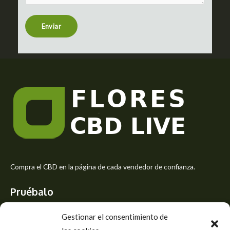
e
n
t
Enviar
o
r
M
e
s
s
a
g
e
*
Compra el CBD en la página de cada vendedor de confianza.
Pruébalo
Siente el mejor aroma de las flores CBD y usa los beneficios del
Gestionar el consentimiento de
CBD