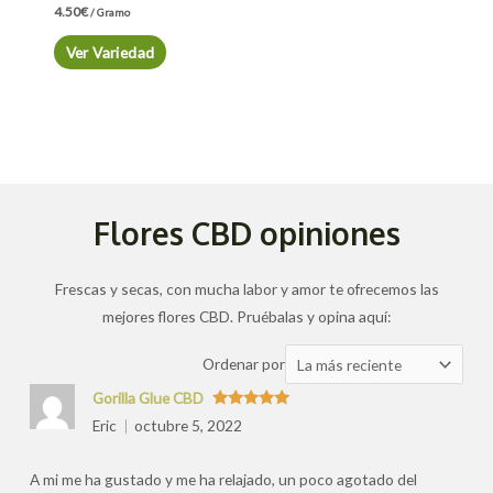
4.50
€
/ Gramo
Ver Variedad
Flores CBD opiniones
Frescas y secas, con mucha labor y amor te ofrecemos las
mejores flores CBD. Pruébalas y opina aquí:
Ordenar
Ordenar por
las
Gorilla Glue CBD
valoraciones
Valorado
Eric
octubre 5, 2022
con
5
de 5
por
A mi me ha gustado y me ha relajado, un poco agotado del