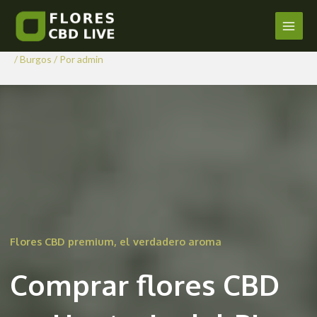
Comprar Flores CBD en
Ir
al
Hontoria del Pinar
Main
contenido
/
Burgos
/ Por
admin
Men
Flores CBD premium, el verdadero aroma
Comprar flores CBD