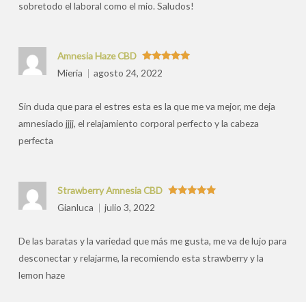
sobretodo el laboral como el mio. Saludos!
Amnesia Haze CBD
Valorado
Mieria
agosto 24, 2022
con
5
de 5
Sin duda que para el estres esta es la que me va mejor, me deja
amnesiado jjjj, el relajamiento corporal perfecto y la cabeza
perfecta
Strawberry Amnesia CBD
Valorado
Gianluca
julio 3, 2022
con
5
de 5
De las baratas y la variedad que más me gusta, me va de lujo para
desconectar y relajarme, la recomiendo esta strawberry y la
lemon haze