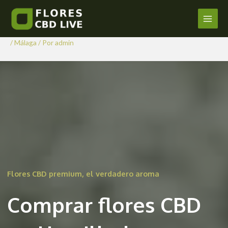
Comprar Flores CBD en
Ir
al
Humilladero
Main
contenido
/
Málaga
/ Por
admin
Men
Flores CBD premium, el verdadero aroma
Comprar flores CBD