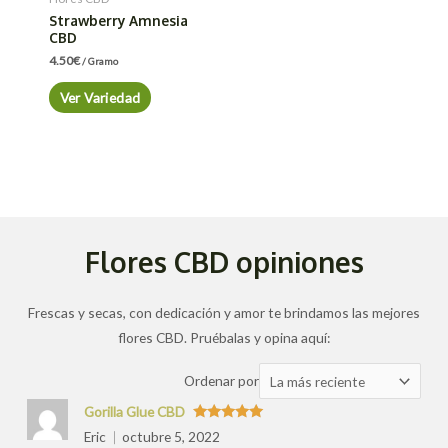
Strawberry Amnesia
CBD
4.50
€
/ Gramo
Ver Variedad
Flores CBD opiniones
Frescas y secas, con dedicación y amor te brindamos las mejores
flores CBD. Pruébalas y opina aquí:
Ordenar
Ordenar por
las
Gorilla Glue CBD
valoraciones
Valorado
Eric
octubre 5, 2022
con
5
de 5