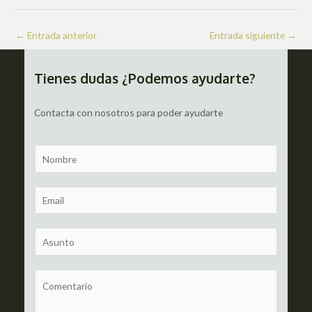
Navegación
←
Entrada anterior
Entrada siguiente
→
de
entradas
Tienes dudas ¿Podemos ayudarte?
Contacta con nosotros para poder ayudarte
N
a
m
E
e
m
a
S
i
u
l
b
C
*
j
o
e