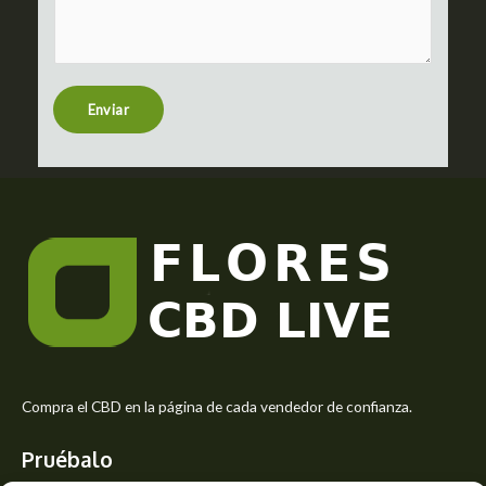
m
c
m
t
e
n
t
Enviar
o
r
M
e
s
s
a
g
e
*
Compra el CBD en la página de cada vendedor de confianza.
Pruébalo