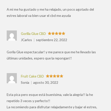
por
A mi me ha gustado y me ha relajado, un poco agotado del
estres laboral va bien usar el cbd me ayuda
Gorilla Glue CBD
Valorado
JCarlos
septiembre 22, 2022
con
5
de 5
Gorila Glue espectacular! y me parece que me he llevado las
últimas unidades, espero que la repongan!!
Fruit Cake CBD
Valorado
Sonia
agosto 30, 2022
con
5
de 5
Esta pica pero esque está buenisima, vale la alegria!! la he
repetido 3 veces y perfecto!!
La recomiendo para disfrutar relajadamente y bajar el estres,