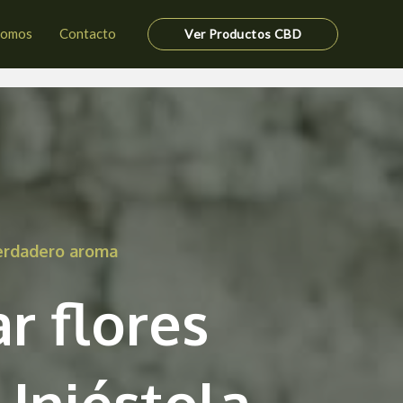
somos
Contacto
Ver Productos CBD
verdadero aroma
r flores
Iniéstola