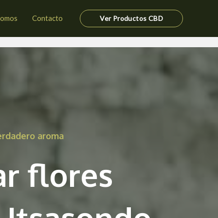
somos
Contacto
Ver Productos CBD
verdadero aroma
r flores
 Itsasondo