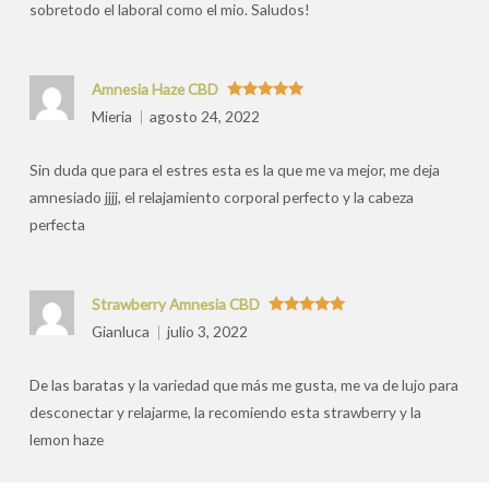
sobretodo el laboral como el mio. Saludos!
Amnesia Haze CBD
Valorado
Mieria
agosto 24, 2022
con
5
de 5
Sin duda que para el estres esta es la que me va mejor, me deja
amnesiado jjjj, el relajamiento corporal perfecto y la cabeza
perfecta
Strawberry Amnesia CBD
Valorado
Gianluca
julio 3, 2022
con
5
de 5
De las baratas y la variedad que más me gusta, me va de lujo para
desconectar y relajarme, la recomiendo esta strawberry y la
lemon haze