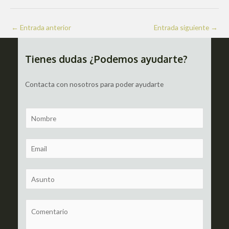
Navegación
←
Entrada anterior
Entrada siguiente
→
de
entradas
Tienes dudas ¿Podemos ayudarte?
Contacta con nosotros para poder ayudarte
N
a
m
E
e
m
a
S
i
u
l
b
C
*
j
o
e