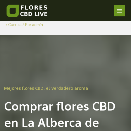
Comprar Flores CBD en La
Ir
al
Alberca de Záncara
Main
contenido
/
Cuenca
/ Por
admin
Men
Mejores flores CBD, el verdadero aroma
Comprar flores CBD
en La Alberca de