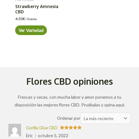
Strawberry Amnesia
CBD
4.50
€
/ Gramo
Ver Variedad
Flores CBD opiniones
Frescas y secas, con mucha labor y amor ponemos a tu
disposición las mejores flores CBD. Pruébalas y opina aquí:
Ordenar
Ordenar por
las
Gorilla Glue CBD
valoraciones
Valorado
Eric
octubre 5, 2022
con
5
de 5