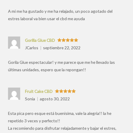
por
A mi me ha gustado y me ha relajado, un poco agotado del
estres laboral va bien usar el cbd me ayuda
Gorilla Glue CBD
Valorado
JCarlos
septiembre 22, 2022
con
5
de 5
Gorila Glue espectacular! y me parece que me he llevado las
últimas unidades, espero que la repongan!!
Fruit Cake CBD
Valorado
Sonia
agosto 30, 2022
con
5
de 5
Esta pica pero esque está buenisima, vale la alegria!! la he
repetido 3 veces y perfecto!!
La recomiendo para disfrutar relajadamente y bajar el estres,