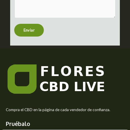
m
c
m
t
e
n
t
Enviar
o
r
M
e
s
s
a
g
e
*
Compra el CBD en la página de cada vendedor de confianza.
Pruébalo