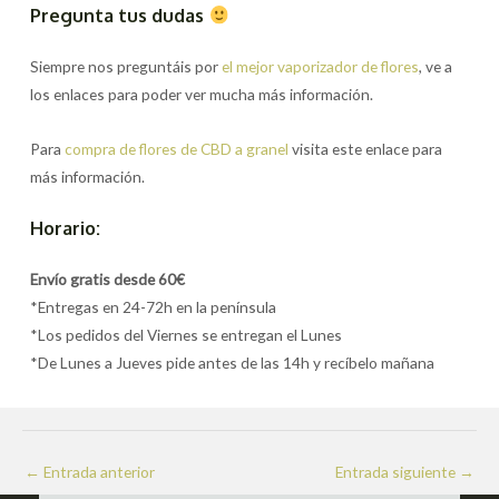
Pregunta tus dudas
Siempre nos preguntáis por
el mejor vaporizador de flores
, ve a
los enlaces para poder ver mucha más información.
Para
compra de flores de CBD a granel
visita este enlace para
más información.
Horario:
Envío gratis desde 60€
*Entregas en 24-72h en la península
*Los pedidos del Viernes se entregan el Lunes
*De Lunes a Jueves pide antes de las 14h y recíbelo mañana
Navegación
←
Entrada anterior
Entrada siguiente
→
de