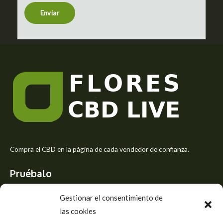
n
t
Enviar
o
r
M
e
s
s
a
g
e
*
Compra el CBD en la página de cada vendedor de confianza.
Pruébalo
Siente el mejor aroma de las flores CBD y usa los beneficios del
Gestionar el consentimiento de
CBD
las cookies