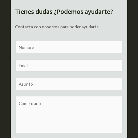
entradas
Tienes dudas ¿Podemos ayudarte?
Contacta con nosotros para poder ayudarte
N
a
m
E
e
m
a
S
i
u
l
b
C
*
j
o
e
m
c
m
t
e