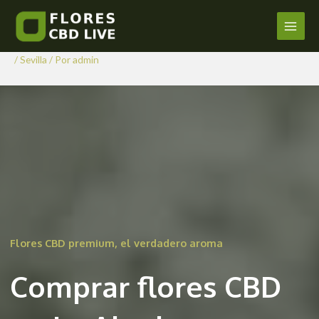
Comprar Flores CBD en La
Ir
al
Algaba
Main
contenido
/
Sevilla
/ Por
admin
Men
Flores CBD premium, el verdadero aroma
Comprar flores CBD