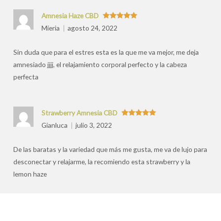
Amnesia Haze CBD
Valorado
Mieria
agosto 24, 2022
con
5
de 5
Sin duda que para el estres esta es la que me va mejor, me deja
amnesiado jjjj, el relajamiento corporal perfecto y la cabeza
perfecta
Strawberry Amnesia CBD
Valorado
Gianluca
julio 3, 2022
con
5
de 5
De las baratas y la variedad que más me gusta, me va de lujo para
desconectar y relajarme, la recomiendo esta strawberry y la
lemon haze