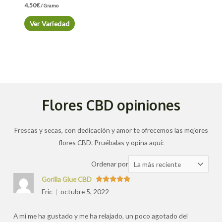
4.50
€
/ Gramo
Ver Variedad
Flores CBD opiniones
Frescas y secas, con dedicación y amor te ofrecemos las mejores
flores CBD. Pruébalas y opina aquí:
Ordenar
Ordenar por
las
Gorilla Glue CBD
valoraciones
Valorado
Eric
octubre 5, 2022
con
5
de 5
por
A mi me ha gustado y me ha relajado, un poco agotado del