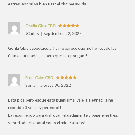
estres laboral va bien usar el cbd me ayuda
Gorilla Glue CBD
Valorado
JCarlos
septiembre 22, 2022
con
5
de 5
Gorila Glue espectacular! y me parece que me he llevado las
últimas unidades, espero que la repongan!!
Fruit Cake CBD
Valorado
Sonia
agosto 30, 2022
con
5
de 5
Esta pica pero esque está buenisima, vale la alegria!! la he
repetido 3 veces y perfecto!!
La recomiendo para disfrutar relajadamente y bajar el estres,
sobretodo el laboral como el mio. Saludos!