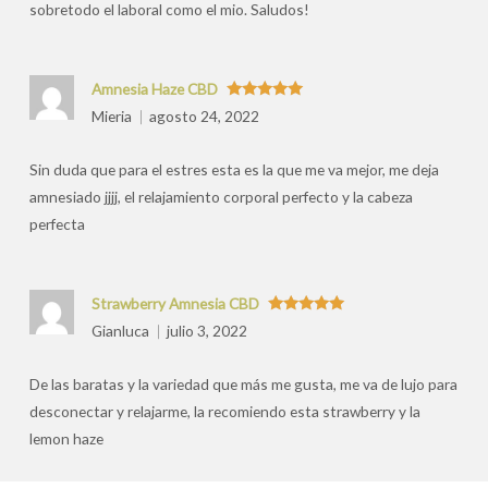
sobretodo el laboral como el mio. Saludos!
Amnesia Haze CBD
Valorado
Mieria
agosto 24, 2022
con
5
de 5
Sin duda que para el estres esta es la que me va mejor, me deja
amnesiado jjjj, el relajamiento corporal perfecto y la cabeza
perfecta
Strawberry Amnesia CBD
Valorado
Gianluca
julio 3, 2022
con
5
de 5
De las baratas y la variedad que más me gusta, me va de lujo para
desconectar y relajarme, la recomiendo esta strawberry y la
lemon haze