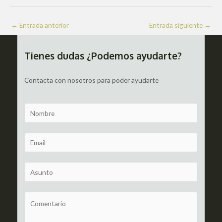
Navegación
←
Entrada anterior
Entrada siguiente
→
de
entradas
Tienes dudas ¿Podemos ayudarte?
Contacta con nosotros para poder ayudarte
N
a
m
E
e
m
a
S
i
u
l
b
C
*
j
o
e