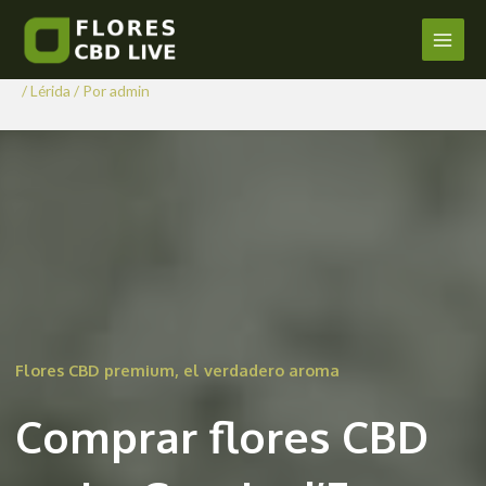
Comprar Flores CBD en La
Ir
al
Granja d’Escarp
Main
contenido
/
Lérida
/ Por
admin
Men
Flores CBD premium, el verdadero aroma
Comprar flores CBD