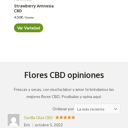
Strawberry Amnesia
CBD
4.50
€
/ Gramo
Ver Variedad
Flores CBD opiniones
Frescas y secas, con mucha labor y amor te brindamos las
mejores flores CBD. Pruébalas y opina aquí:
Ordenar
Ordenar por
las
Gorilla Glue CBD
valoraciones
Valorado
Eric
octubre 5, 2022
con
5
de 5