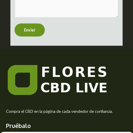
m
c
m
t
e
n
t
Enviar
o
r
M
e
s
s
a
g
e
*
Compra el CBD en la página de cada vendedor de confianza.
Pruébalo