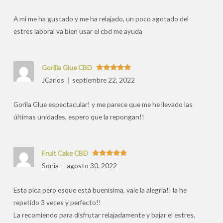
por
A mi me ha gustado y me ha relajado, un poco agotado del
estres laboral va bien usar el cbd me ayuda
Gorilla Glue CBD
Valorado
JCarlos
septiembre 22, 2022
con
5
de 5
Gorila Glue espectacular! y me parece que me he llevado las
últimas unidades, espero que la repongan!!
Fruit Cake CBD
Valorado
Sonia
agosto 30, 2022
con
5
de 5
Esta pica pero esque está buenisima, vale la alegria!! la he
repetido 3 veces y perfecto!!
La recomiendo para disfrutar relajadamente y bajar el estres,