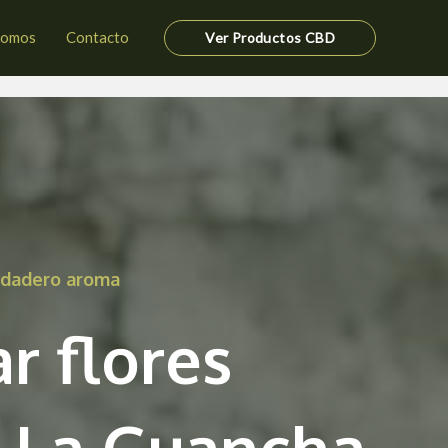
somos
Contacto
Ver Productos CBD
erdadero aroma
r flores
 La Guancha