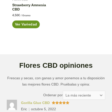
Strawberry Amnesia
CBD
4.50
€
/ Gramo
Ver Variedad
Flores CBD opiniones
Frescas y secas, con ganas y amor ponemos a tu disposición
las mejores flores CBD. Pruébalas y opina:
Ordenar
Ordenar por
las
Gorilla Glue CBD
valoraciones
Valorado
Eric
octubre 5, 2022
con
5
de 5