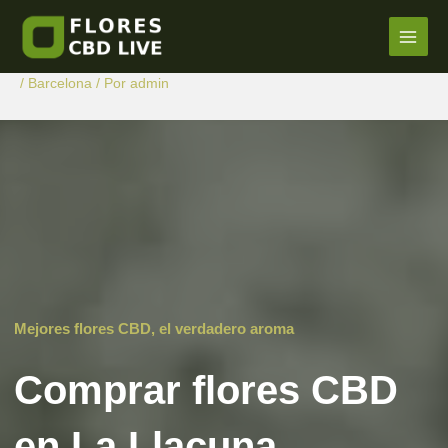
Comprar Flores CBD en La
Ir
al
Llacuna
Main
contenido
/
Barcelona
/ Por
admin
Men
Mejores flores CBD, el verdadero aroma
Comprar flores CBD
en La Llacuna