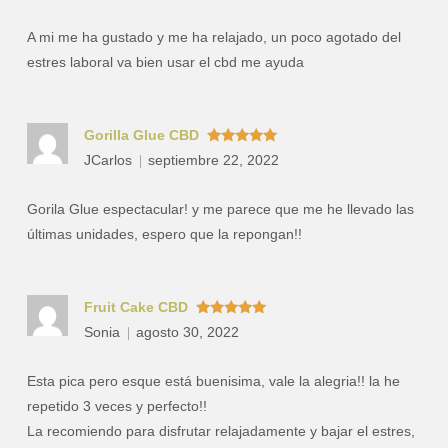
por
A mi me ha gustado y me ha relajado, un poco agotado del
estres laboral va bien usar el cbd me ayuda
Gorilla Glue CBD
Valorado
JCarlos
septiembre 22, 2022
con
5
de 5
Gorila Glue espectacular! y me parece que me he llevado las
últimas unidades, espero que la repongan!!
Fruit Cake CBD
Valorado
Sonia
agosto 30, 2022
con
5
de 5
Esta pica pero esque está buenisima, vale la alegria!! la he
repetido 3 veces y perfecto!!
La recomiendo para disfrutar relajadamente y bajar el estres,