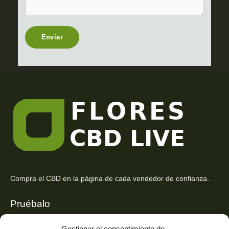
t
e
n
t
Enviar
o
r
M
e
s
s
a
g
e
*
Compra el CBD en la página de cada vendedor de confianza.
Pruébalo
Siente el mejor aroma de las flores CBD y usa los beneficios del
Gestionar el consentimiento de