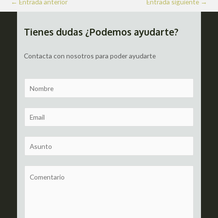
←
Entrada anterior
Entrada siguiente
→
de
entradas
Tienes dudas ¿Podemos ayudarte?
Contacta con nosotros para poder ayudarte
N
a
m
E
e
m
a
S
i
u
l
b
C
*
j
o
e
m
c
m
t