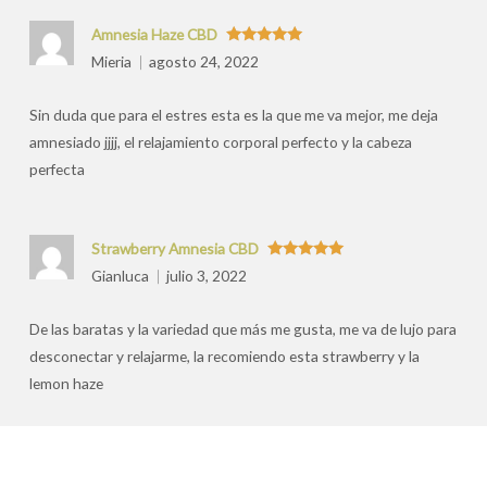
Amnesia Haze CBD
Valorado
Mieria
agosto 24, 2022
con
5
de 5
Sin duda que para el estres esta es la que me va mejor, me deja
amnesiado jjjj, el relajamiento corporal perfecto y la cabeza
perfecta
Strawberry Amnesia CBD
Valorado
Gianluca
julio 3, 2022
con
5
de 5
De las baratas y la variedad que más me gusta, me va de lujo para
desconectar y relajarme, la recomiendo esta strawberry y la
lemon haze