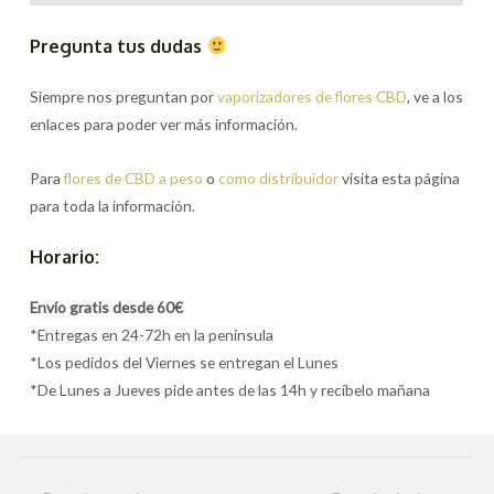
Pregunta tus dudas
Siempre nos preguntan por
vaporizadores de flores CBD
, ve a los
enlaces para poder ver más información.
Para
flores de CBD a peso
o
como distribuidor
visita esta página
para toda la información.
Horario:
Envío gratis desde 60€
*Entregas en 24-72h en la península
*Los pedidos del Viernes se entregan el Lunes
*De Lunes a Jueves pide antes de las 14h y recíbelo mañana
Navegación