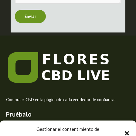
e
n
t
Enviar
o
r
M
e
s
s
a
g
e
*
Compra el CBD en la página de cada vendedor de confianza.
Pruébalo
Siente el mejor aroma de las flores CBD y usa los beneficios del
Gestionar el consentimiento de
CBD