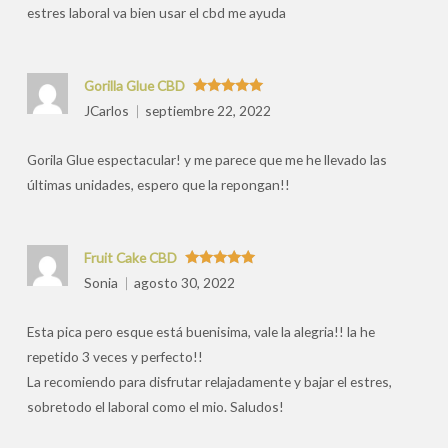
estres laboral va bien usar el cbd me ayuda
Gorilla Glue CBD
Valorado
JCarlos
septiembre 22, 2022
con
5
de 5
Gorila Glue espectacular! y me parece que me he llevado las
últimas unidades, espero que la repongan!!
Fruit Cake CBD
Valorado
Sonia
agosto 30, 2022
con
5
de 5
Esta pica pero esque está buenisima, vale la alegria!! la he
repetido 3 veces y perfecto!!
La recomiendo para disfrutar relajadamente y bajar el estres,
sobretodo el laboral como el mio. Saludos!