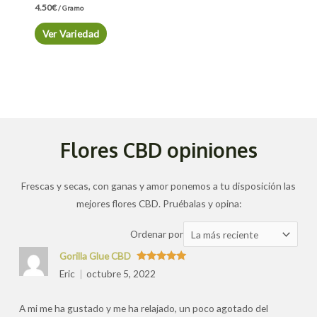
4.50
€
/ Gramo
Ver Variedad
Flores CBD opiniones
Frescas y secas, con ganas y amor ponemos a tu disposición las
mejores flores CBD. Pruébalas y opina:
Ordenar
Ordenar por
las
Gorilla Glue CBD
valoraciones
Valorado
Eric
octubre 5, 2022
con
5
de 5
por
A mi me ha gustado y me ha relajado, un poco agotado del