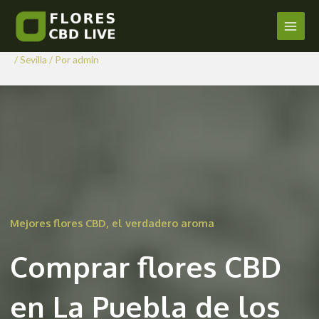
Comprar Flores CBD en La
Ir
al
Puebla de los Infantes
Main
contenido
/
Sevilla
/ Por
admin
Men
Mejores flores CBD, el verdadero aroma
Comprar flores CBD
en La Puebla de los