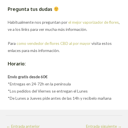
Pregunta tus dudas
Habitualmente nos preguntan por
el mejor vaporizador de flores
,
ve a los links para ver mucha más información.
Para
como vendedor de flores CBD al por mayor
visita estos
enlaces para más información.
Horario:
Envío gratis desde 60€
*Entregas en 24-72h en la península
*Los pedidos del Viernes se entregan el Lunes
*De Lunes a Jueves pide antes de las 14h y recíbelo mañana
Navegación
←
Entrada anterior
Entrada siguiente
→