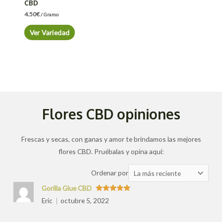
CBD
4.50
€
/ Gramo
Ver Variedad
Flores CBD opiniones
Frescas y secas, con ganas y amor te brindamos las mejores
flores CBD. Pruébalas y opina aquí:
Ordenar
Ordenar por
las
Gorilla Glue CBD
valoraciones
Valorado
Eric
octubre 5, 2022
con
5
de 5
por