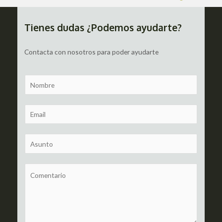
de
entradas
Tienes dudas ¿Podemos ayudarte?
Contacta con nosotros para poder ayudarte
N
a
m
E
e
m
a
S
i
u
l
b
C
*
j
o
e
m
c
m
t
e