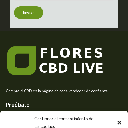
n
t
Enviar
o
r
M
e
s
s
a
g
e
*
Compra el CBD en la página de cada vendedor de confianza.
Pruébalo
Siente el mejor aroma de las flores CBD y usa los beneficios del
Gestionar el consentimiento de
CBD
las cookies