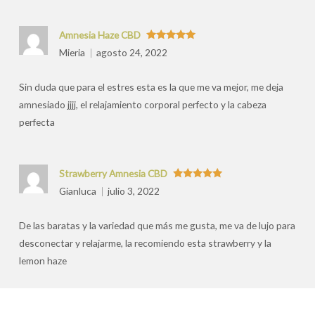
Amnesia Haze CBD
Valorado
Mieria
agosto 24, 2022
con
5
de 5
Sin duda que para el estres esta es la que me va mejor, me deja
amnesiado jjjj, el relajamiento corporal perfecto y la cabeza
perfecta
Strawberry Amnesia CBD
Valorado
Gianluca
julio 3, 2022
con
5
de 5
De las baratas y la variedad que más me gusta, me va de lujo para
desconectar y relajarme, la recomiendo esta strawberry y la
lemon haze