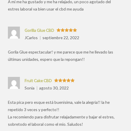
A mi me ha gustado y me ha relajado, un poco agotado del
estres laboral va bien usar el cbd me ayuda
Gorilla Glue CBD
Valorado
JCarlos
septiembre 22, 2022
con
5
de 5
Gorila Glue espectacular! y me parece que me he llevado las
últimas unidades, espero que la repongan!!
Fruit Cake CBD
Valorado
Sonia
agosto 30, 2022
con
5
de 5
Esta pica pero esque está buenisima, vale la alegria!! la he
repetido 3 veces y perfecto!!
La recomiendo para disfrutar relajadamente y bajar el estres,
sobretodo el laboral como el mio. Saludos!