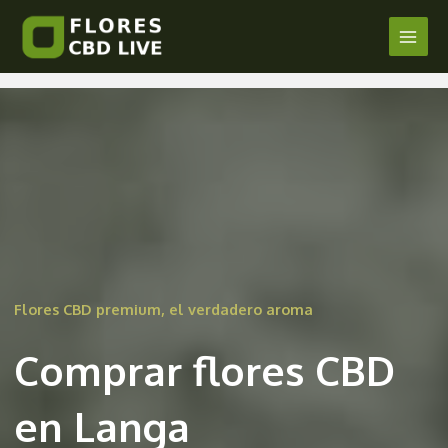
Comprar Flores CBD en Langa
Ir
al
Main
/
Avila
/ Por
admin
contenido
Men
Flores CBD premium, el verdadero aroma
Comprar flores CBD
en Langa